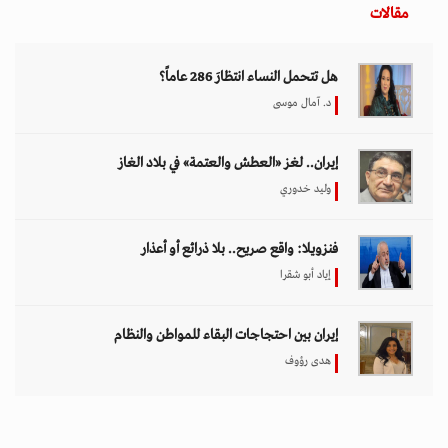
مقالات
هل تتحمل النساء انتظارَ 286 عاماً؟
د. آمال موسى
إيران.. لغز «العطش والعتمة» في بلاد الغاز
وليد خدوري
فنزويلا: واقع صريح.. بلا ذرائع أو أعذار
إياد أبو شقرا
إيران بين احتجاجات البقاء للمواطن والنظام
هدى رؤوف