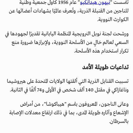
تأسست "
نيهون هيدانكيو
" عام 1956 كأول جمعية وطنية
للناجين من القنبلة الذرية، وتُعرف عالميًا بشهادات أعضائها عن
الكوارث النووية.
ورشحت لجنة نوبل النرويجية المنظمة اليابانية تقديرًا لجهودها في
السعي لعالم خالٍ من الأسلحة النووية، ولإبرازها ضرورة منع
تكرار استخدام هذه الأسلحة.
تداعيات طويلة الأمد
تسببت القنابل الذرية التي ألقتها الولايات المتحدة على هيروشيما
وناغازاكي في مقتل 140 ألف شخص في الأولى و74 ألفًا في الثانية.
وعانى الناجون، المعروفون باسم "هيباكوشا"، من أمراض
الإشعاع وآثاره طويلة المدى، بما في ذلك ارتفاع معدلات الإصابة
بالسرطان.