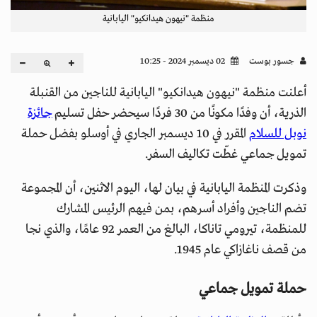
منظمة "نيهون هيدانكيو" اليابانية
جسور بوست
02 ديسمبر 2024 - 10:25
أعلنت منظمة "نيهون هيدانكيو" اليابانية للناجين من القنبلة
الذرية، أن وفدًا مكونًا من 30 فردًا سيحضر حفل تسليم
جائزة
نوبل للسلام
المقرر في 10 ديسمبر الجاري في أوسلو بفضل حملة
تمويل جماعي غطّت تكاليف السفر.
وذكرت المنظمة اليابانية في بيان لها، اليوم الاثنين، أن المجموعة
تضم الناجين وأفراد أسرهم، بمن فيهم الرئيس المشارك
للمنظمة، تيرومي تاناكا، البالغ من العمر 92 عامًا، والذي نجا
من قصف ناغازاكي عام 1945.
حملة تمويل جماعي