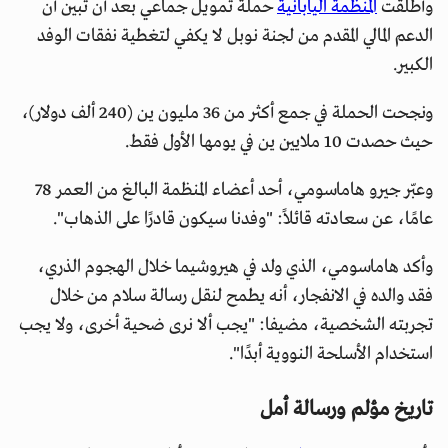
وأطلقت
المنظمة اليابانية
حملة تمويل جماعي بعد أن تبين أن
الدعم المالي المقدم من لجنة نوبل لا يكفي لتغطية نفقات الوفد
الكبير.
ونجحت الحملة في جمع أكثر من 36 مليون ين (240 ألف دولار)،
حيث حصدت 10 ملايين ين في يومها الأول فقط.
وعبّر جيرو هاماسومي، أحد أعضاء المنظمة البالغ من العمر 78
عامًا، عن سعادته قائلاً: "وفدنا سيكون قادرًا على الذهاب".
وأكد هاماسومي، الذي ولد في هيروشيما خلال الهجوم الذري،
فقد والده في الانفجار، أنه يطمح لنقل رسالة سلام من خلال
تجربته الشخصية، مضيفا: "يجب ألا نرى ضحية أخرى، ولا يجب
استخدام الأسلحة النووية أبدًا".
تاريخ مؤلم ورسالة أمل