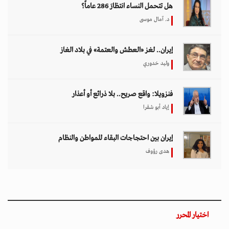
هل تتحمل النساء انتظارَ 286 عاماً؟
د. آمال موسى
إيران.. لغز «العطش والعتمة» في بلاد الغاز
وليد خدوري
فنزويلا: واقع صريح.. بلا ذرائع أو أعذار
إياد أبو شقرا
إيران بين احتجاجات البقاء للمواطن والنظام
هدى رؤوف
اختيار المحرر