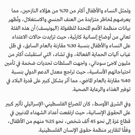
وتمثل النساء والأطفال أكثر من 70% من هؤلاء النازحين، مما
يعرضهم لمخاطر متزايدة من العنف الجنسي والاستغلال، وتُظهر
بيانات منظمة الأمم المتحدة للطفولة (اليونيسف) أن هذه الفئة
تعاني من أوضاع إنسانية كارثية، حيث تزايدت حالات الاعتداء
على النساء والأطفال بنسبة 30% مقارنة بالعام السابق، في ظل
غياب آليات الحماية الفعالة، وفي تشاد، التي استقبلت أكثر من
مليون لاجئ سوداني، واجهت السلطات تحديات ضخمة في تأمين
احتياجاتهم الأساسية، حيث تراجع معدل الدعم الدولي بنسبة
40% مقارنة بالعام الماضي، مما أثر بشكل كبير على قدرة البلاد في
توفير الغذاء والرعاية الصحية.
وفي الشرق الأوسط، كان للصراع الفلسطيني-الإسرائيلي تأثير كبير
على الحقوق الإنسانية، حيث ارتفعت أعداد الشهداء المدنيين في
قطاع غزة إلى نحو 45 ألف شخص، نحو 25% منهم من الأطفال،
وفقًا لتقارير منظمة حقوق الإنسان الفلسطينية.