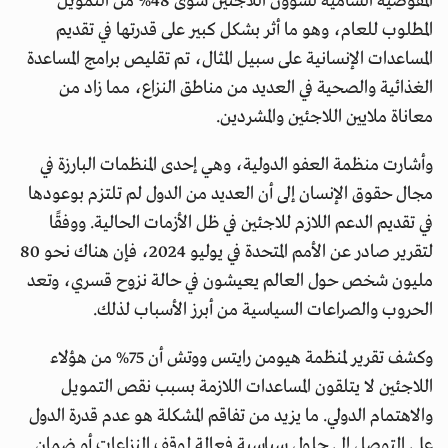
المفوضية السامية لشؤون اللاجئين سوى 48% من التمويل
المطلوب للعام، وهو ما أثر بشكل كبير على قدرتها في تقديم
المساعدات الإنسانية على سبيل المثال، تم تقليص برامج المساعدة
الغذائية والصحية في العديد من مناطق النزاع، مما زاد من
معاناة ملايين اللاجئين والمشردين.
وأشارت منظمة العفو الدولية، وهي إحدى المنظمات البارزة في
مجال حقوق الإنسان إلى أن العديد من الدول لم تلتزم بوعودها
في تقديم الدعم اللازم للاجئين في ظل الأزمات الحالية. ووفقًا
لتقرير صادر عن الأمم المتحدة في يوليو 2024، فإن هناك نحو 80
مليون شخص حول العالم يعيشون في حالة نزوح قسري، وتعد
الحروب والصراعات السياسية من أبرز الأسباب لذلك.
وكشف تقرير لمنظمة هيومن رايتس ووتش أن 75% من هؤلاء
اللاجئين لا يتلقون المساعدات اللازمة بسبب نقص التمويل
والاهتمام الدولي. ما يزيد من تفاقم المشكلة هو عدم قدرة الدول
على التوصل إلى حلول سياسية فعالة لوقف النزاعات أو ضمان