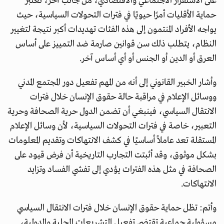
على الاستقرار الاجتماعي والاقتصادي، من جانب آخر، تعتبر
حماية الأقليات أمرًا حيويًا في فترات التحولات السياسية، حيث
يواجه الأفراد المنتمون إلى هذه الفئات تهديدات أكبر نتيجة لتغيير
النظام، يتطلب ذلك سن قوانين صارمة ضد التمييز على أساس
العرق أو الدين أو الجنس أو أي أساس آخر.
وأشار الخبير القانوني إلى أنه من المهم تفعيل دور المجتمع المدني
ووسائل الإعلام في مراقبة حالة حقوق الإنسان خلال فترات
الانتقال السياسي، فينبغي أن تضمن الدول حرية الصحافة وحرية
التعبير، خاصة في فترات التحولات السياسية، لأن وسائل الإعلام
المستقلة تعد عاملاً أساسيًا في كشف الانتهاكات وتقديم المعلومات
بشكل موثوق، وقد أثبتت التجارب التاريخية أن فرض قيود على
الصحافة في مثل هذه الفترات يؤدي إلى تفشي الفساد وتزايد
الانتهاكات.
وأتم: تظل حماية حقوق الإنسان خلال فترات الانتقال السياسي
مسؤولية جماعية تقتضي تفعيل التشريعات المحلية والدولية،