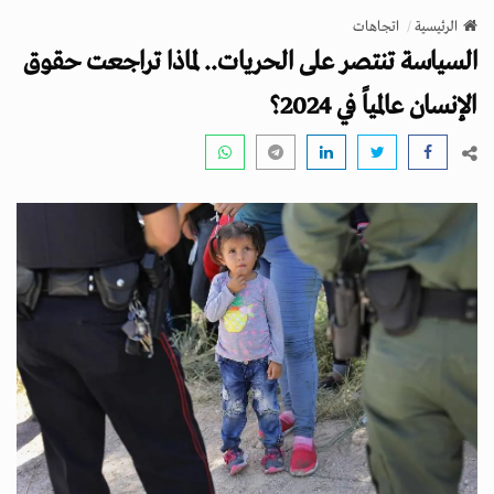
v
الرئيسية
اتجاهات
i
السياسة تنتصر على الحريات.. لماذا تراجعت حقوق
g
a
الإنسان عالمياً في 2024؟
t
i
o
n