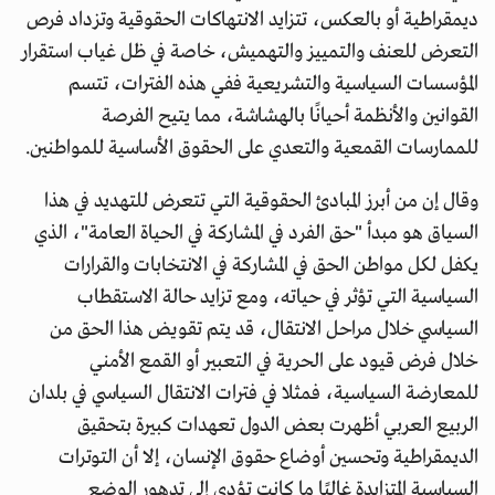
ديمقراطية أو بالعكس، تتزايد الانتهاكات الحقوقية وتزداد فرص
التعرض للعنف والتمييز والتهميش، خاصة في ظل غياب استقرار
المؤسسات السياسية والتشريعية ففي هذه الفترات، تتسم
القوانين والأنظمة أحيانًا بالهشاشة، مما يتيح الفرصة
للممارسات القمعية والتعدي على الحقوق الأساسية للمواطنين.
وقال إن من أبرز المبادئ الحقوقية التي تتعرض للتهديد في هذا
السياق هو مبدأ "حق الفرد في المشاركة في الحياة العامة"، الذي
يكفل لكل مواطن الحق في المشاركة في الانتخابات والقرارات
السياسية التي تؤثر في حياته، ومع تزايد حالة الاستقطاب
السياسي خلال مراحل الانتقال، قد يتم تقويض هذا الحق من
خلال فرض قيود على الحرية في التعبير أو القمع الأمني
للمعارضة السياسية، فمثلا في فترات الانتقال السياسي في بلدان
الربيع العربي أظهرت بعض الدول تعهدات كبيرة بتحقيق
الديمقراطية وتحسين أوضاع حقوق الإنسان، إلا أن التوترات
السياسية المتزايدة غالبًا ما كانت تؤدي إلى تدهور الوضع