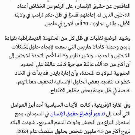
المدافعين عن حقوق الإنسان، على الرغم من انخفاض أعداد
اللاجئين الذين تم إعادتهم قسرًا في ظل حكم ترامب في ولايته
الأولى، والتي تجاوزت 70 ألف لاجئ في عامين.
وشهد الوضع تقلبات في ظل كل من الحكومة الديمقراطية بقيادة
بايدن وحملة كامالا هاريس التي سعت لإيجاد حلول لمشكلات
اللاجئين والحدود، وتشير تقارير وكالة الأمم المتحدة للاجئين إلى
أن أكثر من 23 ألف عائلة مهاجرة كانت عالقة على الحدود
الجنوبية للولايات المتحدة، وأن إدارة بايدن قد بدأت في اتخاذ
خطوات لتقديم بعض الحلول الإنسانية لتخفيف معاناتهم،
خاصة في ظل عودة بعض مظاهر الانفتاح.
وفي القارة الإفريقية، كانت الأزمات السياسية أحد أبرز العوامل
التي أدت إلى
تدهور أوضاع حقوق الإنسان
في السودان، ومع
استمرار النزاع بين الجيش وقوات الدعم السريع، شهدت البلاد
نزوح أكثر من 4.5 مليون شخص بحلول منتصف عام 2024.