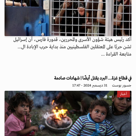
أكد رئيس هيئة شؤون الأسرى والمحررين، قدورة فارس، أن إسرائيل
تشن حربًا على المعتقلين الفلسطينيين منذ بداية حرب الإبادة ال...
متابعة القراءة ...
في قطاع غزة... البرد يقتل أيضًا | شهادات صادمة
جسور بوست
31 ديسمبر 2024 - 17:47
أخبار