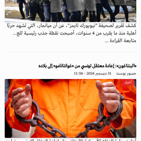
كشف تقرير لصحيفة "نيويورك تايمز"، عن أن ميانمار، التي تشهد حربًا
أهلية منذ ما يقرب من 4 سنوات، أصبحت نقطة جذب رئيسية للع...
متابعة القراءة ...
«البنتاغون»: إعادة معتقل تونسي من «غوانتانامو» إلى بلاده
جسور بوست
31 ديسمبر 2024 - 11:56
أخبار