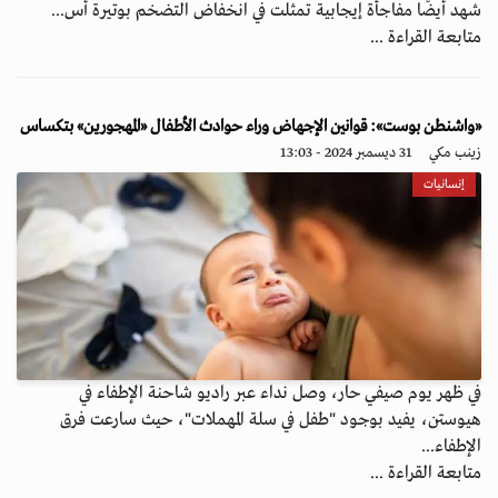
شهد أيضًا مفاجأة إيجابية تمثلت في انخفاض التضخم بوتيرة أس...
متابعة القراءة ...
«واشنطن بوست»: قوانين الإجهاض وراء حوادث الأطفال «المهجورين» بتكساس
زينب مكي
31 ديسمبر 2024 - 13:03
إنسانيات
في ظهر يوم صيفي حار، وصل نداء عبر راديو شاحنة الإطفاء في
هيوستن، يفيد بوجود "طفل في سلة المهملات"، حيث سارعت فرق
الإطفاء...
متابعة القراءة ...