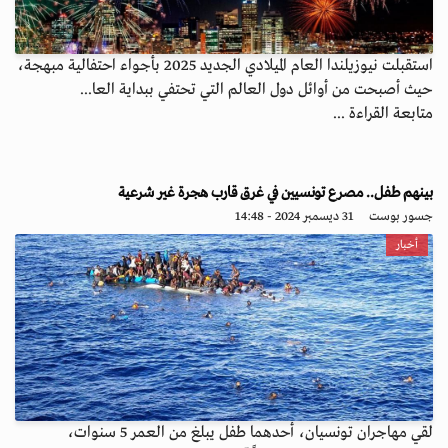
استقبلت نيوزيلندا العام الميلادي الجديد 2025 بأجواء احتفالية مبهجة،
حيث أصبحت من أوائل دول العالم التي تحتفي ببداية العا...
متابعة القراءة ...
بينهم طفل.. مصرع تونسيين في غرق قارب هجرة غير شرعية
جسور بوست
31 ديسمبر 2024 - 14:48
أخبار
لقي مهاجران تونسيان، أحدهما طفل يبلغ من العمر 5 سنوات،