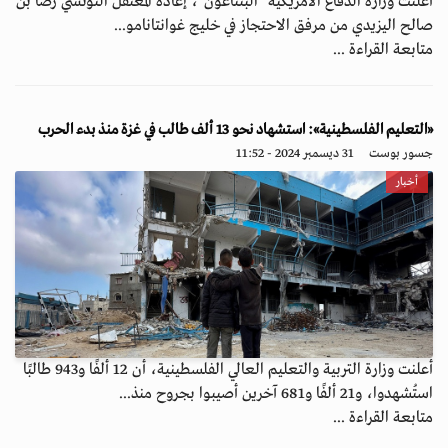
أعلنت وزارة الدفاع الأمريكية "البنتاغون"، إعادة المعتقل التونسي رضا بن
صالح اليزيدي من مرفق الاحتجاز في خليج غوانتانامو...
متابعة القراءة ...
«التعليم الفلسطينية»: استشهاد نحو 13 ألف طالب في غزة منذ بدء الحرب
جسور بوست
31 ديسمبر 2024 - 11:52
أخبار
أعلنت وزارة التربية والتعليم العالي الفلسطينية، أن 12 ألفًا و943 طالبًا
استُشهدوا، و21 ألفًا و681 آخرين أصيبوا بجروح منذ...
متابعة القراءة ...