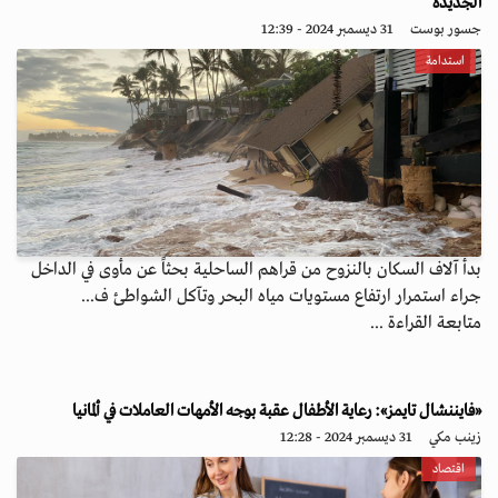
الجديدة
جسور بوست
31 ديسمبر 2024 - 12:39
استدامة
بدأ آلاف السكان بالنزوح من قراهم الساحلية بحثاً عن مأوى في الداخل
جراء استمرار ارتفاع مستويات مياه البحر وتآكل الشواطئ ف...
متابعة القراءة ...
«فايننشال تايمز»: رعاية الأطفال عقبة بوجه الأمهات العاملات في ألمانيا
زينب مكي
31 ديسمبر 2024 - 12:28
اقتصاد