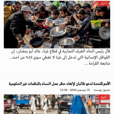
أخبار
قال رئيس اتحاد الغرف التجارية في قطاع غزة، عائد أبو رمضان، إن
القوافل الإنسانية التي تدخل إلى غزة لا تغطي سوى 15% من احت...
متابعة القراءة ...
الأمم المتحدة تدعو طالبان لإلغاء حظر عمل النساء بالمنظمات غير الحكومية
جسور بوست
31 ديسمبر 2024 - 13:24
أخبار