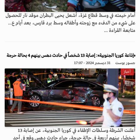
أمام خيمته في وسط قطاع غزة، أشعل يحيى البطران موقد نار للحصول
على شيء من الدفء مع زوجته وأطفاله وسط برد قارس، بعد أيام ع...
متابعة القراءة ...
«إذاعة كوريا الجنوبية»: إصابة 13 شخصاً في حادث دهس بينهم 4 بحالة حرجة
جسور بوست
31 ديسمبر 2024 - 17:07
أخبار
أعلنت الشرطة وسلطات الإطفاء في كوريا الجنوبية، عن إصابة 13
شخصًا، بينهم أربعة في حالة حرجة، جراء حادث دهس وقع في أحد