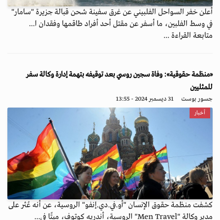
أعلن خفر السواحل الفلبيني عن غرق سفينة شحن قبالة جزيرة "سامار"
في وسط الفلبين، ما أسفر عن مقتل أحد أفراد طاقمها وفقدان ا...
متابعة القراءة ...
«منظمة حقوقية»: وفاة سجين روسي بعد توقيفه بتهمة إدارة وكالة سفر
للمثليين
جسور بوست
31 ديسمبر 2024 - 13:55
أخبار
كشفت منظمة حقوق الإنسان "أو.في.دي.إنفو" الروسية، عن أنه عُثر على
مدير وكالة "Men Travel" الروسية، أندريه كوتوف، ميتًا في...