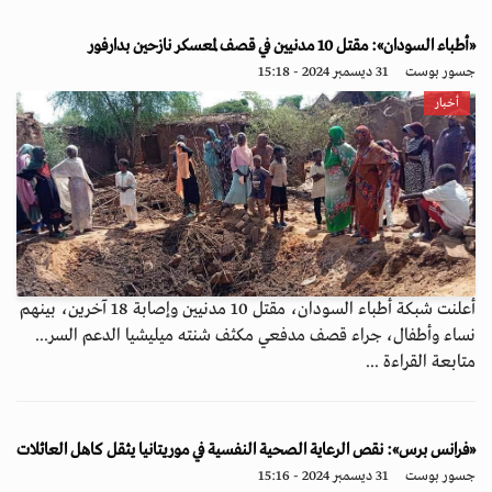
«أطباء السودان»: مقتل 10 مدنيين في قصف لمعسكر نازحين بدارفور
جسور بوست
31 ديسمبر 2024 - 15:18
أخبار
أعلنت شبكة أطباء السودان، مقتل 10 مدنيين وإصابة 18 آخرين، بينهم
نساء وأطفال، جراء قصف مدفعي مكثف شنته ميليشيا الدعم السر...
متابعة القراءة ...
«فرانس برس»: نقص الرعاية الصحية النفسية في موريتانيا يثقل كاهل العائلات
جسور بوست
31 ديسمبر 2024 - 15:16