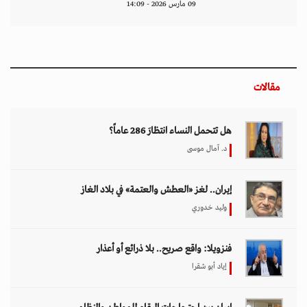
09 مارس 2026 - 14:09
مقالات
هل تتحمل النساء انتظارَ 286 عاماً؟
د. آمال موسى
إيران.. لغز «العطش والعتمة» في بلاد الغاز
وليد خدوري
فنزويلا: واقع صريح.. بلا ذرائع أو أعذار
إياد أبو شقرا