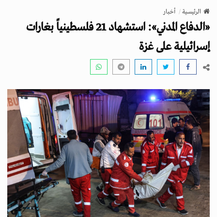
v
الرئيسية
أخبار
i
«الدفاع المدني»: استشهاد 21 فلسطينياً بغارات
g
a
إسرائيلية على غزة
t
i
o
n