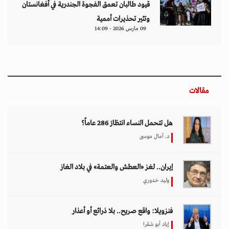
قيود طالبان تعمق الفجوة الجندرية في أفغانستان
وتثير تحذيرات أممية
09 مارس 2026 - 14:09
مقالات
هل تتحمل النساء انتظارَ 286 عاماً؟
د. آمال موسى
إيران.. لغز «العطش والعتمة» في بلاد الغاز
وليد خدوري
فنزويلا: واقع صريح.. بلا ذرائع أو أعذار
إياد أبو شقرا