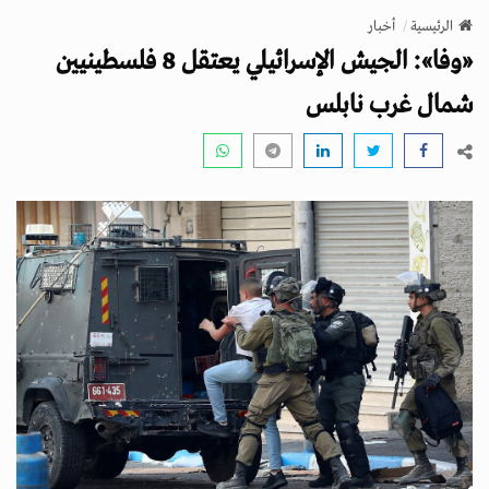
v
الرئيسية
أخبار
i
«وفا»: الجيش الإسرائيلي يعتقل 8 فلسطينيين
g
a
شمال غرب نابلس
t
i
o
n