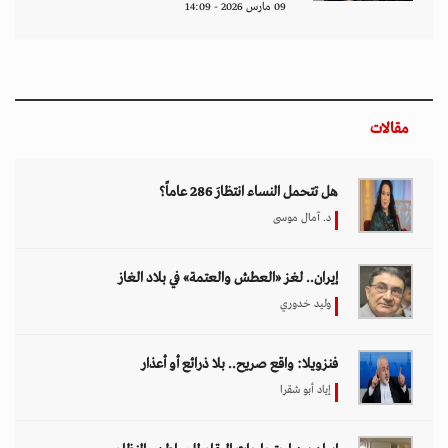
09 مارس 2026 - 14:09
مقالات
هل تتحمل النساء انتظارَ 286 عاماً؟
د. آمال موسى
إيران.. لغز «العطش والعتمة» في بلاد الغاز
وليد خدوري
فنزويلا: واقع صريح.. بلا ذرائع أو أعذار
إياد أبو شقرا