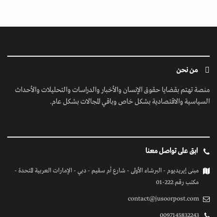
مكتب رقم 222-01
contact@jusoorpost.com
0097145832243
روابط سريعة
الرئيسية
فيديوهات
إتصل بنا
كل الحقوق محفوظة
© 2026 بواسطة جسور بوست