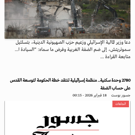
دعا وزير المالية الإسرائيلي وزعيم حزب الصهيونية الدينية، بتسلئيل
سموتريتش، إلى ضم الضفة الغربية وفرض ما سماه: “السيادة ا...
متابعة القراءة ...
2780 وحدة سكنية.. منظمة إسرائيلية تنتقد خطة الحكومة لتوسعة القدس
على حساب الضفة
جسور بوست
18 فبراير 2026 - 00:15
اتجاهات