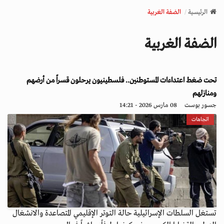
v
الرئيسية
الضفة الغربية
i
g
الضفة الغربية
a
t
i
تحت ضغط اعتداءات المستوطنين.. فلسطينيون يرحلون قسراً من أرضهم
o
n
ومنازلهم
جسور بوست
08 مارس 2026 - 14:21
اتجاهات
تستغل السلطات الإسرائيلية حالة التوتر الإقليمي المتصاعدة والانشغال