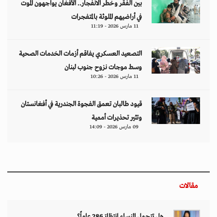
مقالات
هل تتحمل النساء انتظارَ 286 عاماً؟
د. آمال موسى
إيران.. لغز «العطش والعتمة» في بلاد الغاز
وليد خدوري
فنزويلا: واقع صريح.. بلا ذرائع أو أعذار
إياد أبو شقرا
إيران بين احتجاجات البقاء للمواطن والنظام
هدى رؤوف