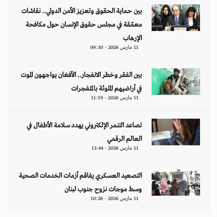
التصعيد العسكري يفاقم أزمات الخدمات الصحية
وسط موجات نزوح جنوب لبنان
11 مارس 2026 - 10:26
من نحن
منصة تهتم بقضايا حقوق الإنسان والأخبار والدراسات والتحليلات والأحداث
السياسية والاقتصادية بشكل خاص وباقي المجالات بشكل عام.
ابق على تواصل معنا
مبنى إيريديوم - البرشاء الأولى - شارع أم سقيم - دبي - الإمارات العربية المتحدة -