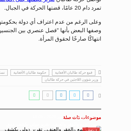
تمرد دام 20 عامًا، قضتها الحركة في الجبال.
وعلى الرغم من عدم اعتراف أي دولة بحكومتها،
وصفها البعض بأنها "فصل عنصري بين الجنسين"،
انتهاكًا صارخًا لحقوق المرأة.
قمع حركة طالبان الأفغانية
حكومة طالبان الأفغانية
نسا
وزير شؤون اللاجئين في حركة طالبان
جسور بوست
01 يناير 2026 - 11:05
موضوعات ذات صلة
بين القمع والفقر والعنف.. تقرير دولي يكشف عمق
اتجاهات