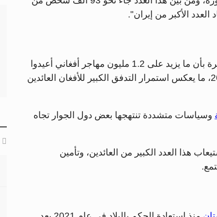
من مليون أفغاني إلى وطنهم من الدول المجاورة، ومن بين هذا العدد جاء نحو 93 ألف شخص من
وفي وقت سابق، أفادت المنظمة الدولية للهجرة بأن ما يزيد على 1.2 مليون مهاجر أفغاني أعيدوا
إلى وطنهم من باكستان وإيران خلال عام 2024، ما يعكس استمرار التدفق الكبير للأفغان العائدين
وسياسات متشددة تنتهجها بعض دول الجوار تجاه
يعاب هذا العدد الكبير من العائدين، وتأمين
مع.
تان
منذ استعادة الحكم بالبلاد في عام 2021 بعد