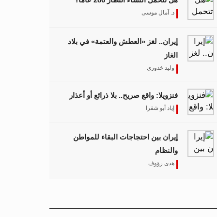
د. آمال موسى
إيران.. لغز «العطش والعتمة» في بلاد
الغاز
وليد خدوري
فنزويلا: واقع صريح.. بلا ذرائع أو أعذار
إياد أبو شقرا
إيران بين احتجاجات البقاء للمواطن
والنظام
هدى رؤوف