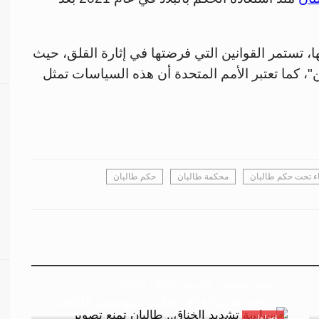
 تستمر القوانين التي فرضتها في إثارة القلق، حيث
 كما تعتبر الأمم المتحدة أن هذه السياسات تمثل
ء تحت حكم طالبان
محكمة طالبان
حكم طالبان
جسور بوست
01 يناير 2026 - 09:23
سياسة تشديد الخناق.. طالبان تمنع تصوير الكائنات
اتجاهات