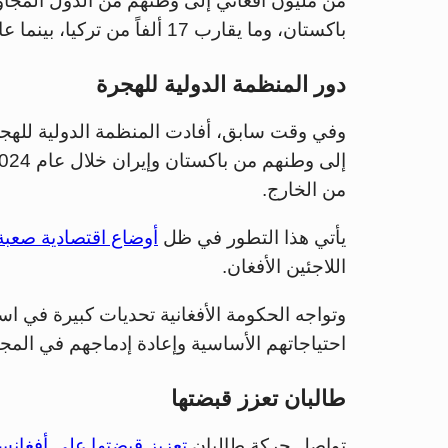
باكستان، وما يقارب 17 ألفاً من تركيا، بينما عاد العدد الأكبر من إيران".
دور المنظمة الدولية للهجرة
من الخارج.
يأتي هذا التطور في ظل
أوضاع اقتصادية صعبة
اللاجئين الأفغان.
وتواجه الحكومة الأفغانية تحديات كبيرة في است
احتياجاتهم الأساسية وإعادة إدماجهم في المجت
طالبان تعزز قبضتها
تواصل حركة طالبان
تعزيز قبضتها على أفغانس