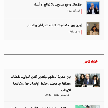
فنزويلا: واقع صريح.. بلا ذرائع أو أعذار
إياد أبو شقرا
إيران بين احتجاجات البقاء للمواطن والنظام
هدى رؤوف
اختيار المحرر
بين حماية الحقوق وتعزيز الأمن الدولي.. نقاشات
معمّقة في مجلس حقوق الإنسان حول مكافحة
الإرهاب
11 مارس 2026 - 09:30