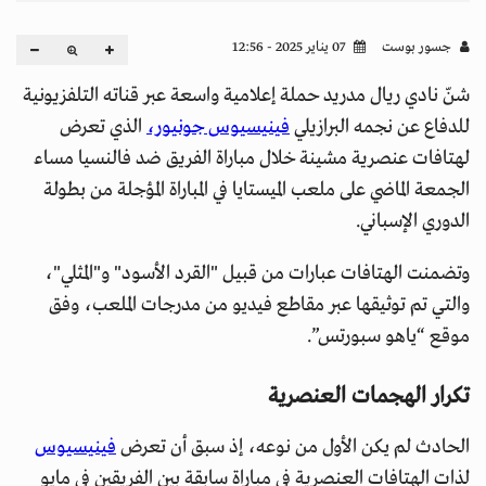
جسور بوست
07 يناير 2025 - 12:56
شنّ نادي ريال مدريد حملة إعلامية واسعة عبر قناته التلفزيونية
للدفاع عن نجمه البرازيلي
فينيسيوس جونيور،
الذي تعرض
لهتافات عنصرية مشينة خلال مباراة الفريق ضد فالنسيا مساء
الجمعة الماضي على ملعب الميستايا في المباراة المؤجلة من بطولة
الدوري الإسباني.
وتضمنت الهتافات عبارات من قبيل "القرد الأسود" و"المثلي"،
والتي تم توثيقها عبر مقاطع فيديو من مدرجات الملعب، وفق
موقع “ياهو سبورتس”.
تكرار الهجمات العنصرية
الحادث لم يكن الأول من نوعه، إذ سبق أن تعرض
فينيسيوس
لذات الهتافات العنصرية في مباراة سابقة بين الفريقين في مايو