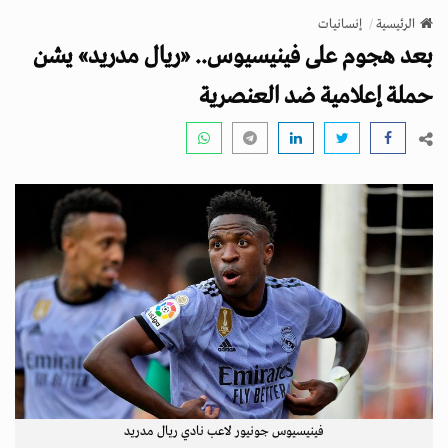
v
الرئيسية
إنسانيات
i
بعد هجوم على فينيسيوس.. «ريال مدريد» يشن
g
a
حملة إعلامية ضد العنصرية
t
i
o
n
فينيسيوس جونيور لاعب نادي ريال مدريد