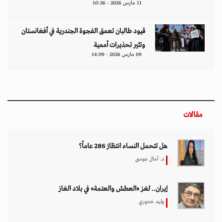
11 مارس 2026 - 10:26
قيود طالبان تعمق الفجوة الجندرية في أفغانستان
وتثير تحذيرات أممية
09 مارس 2026 - 14:09
مقالات
هل تتحمل النساء انتظارَ 286 عاماً؟
د. آمال موسى
إيران.. لغز «العطش والعتمة» في بلاد الغاز
وليد خدوري