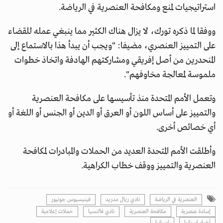
استراتيجيات لمنع ومكافحة العنصرية في الرياضة.
ووفقا لما ذكره تورك، لا يزال هناك الكثير مما ينبغي عمله للقضاء
على التمييز العنصري، مضيفا: "ويجب أن يبدأ هذا بالاستماع إلى
المنحدرين من أصل إفريقي ومشاركتهم الهادفة واتخاذ خطوات
ملموسة لمعالجة مخاوفهم".
وتعمل الأمم المتحدة منذ تأسيسها على مكافحة العنصرية
والتمييز على أساس اللون أو العرق أو الدين أو الجنس أو اللغة أو
أي خصائص أخرى.
وأطلقت الأمم المتحدة العديد من الحملات والمبادرات لمكافحة
العنصرية والتمييز ووقف خطاب الكراهية.
العنصرية في الرياضة
نادي ريال مدريد
فينيسيوس جونيور
إساءة عنصرية
مكافحة العنصرية
نادي فالنسيا
حملات إعلامية
أخبار إسبانيا
إسبانيا