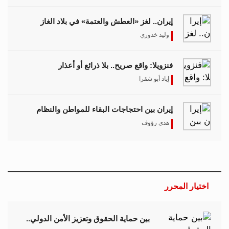
إيران.. لغز «العطش والعتمة» في بلاد الغاز
وليد خدوري
فنزويلا: واقع صريح.. بلا ذرائع أو أعذار
إياد أبو شقرا
إيران بين احتجاجات البقاء للمواطن والنظام
هدى رؤوف
اختيار المحرر
بين حماية الحقوق وتعزيز الأمن الدولي..