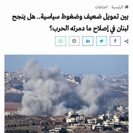
v
الرئيسية
اتجاهات
i
بين تمويل ضعيف وضغوط سياسية.. هل ينجح
g
a
لبنان في إصلاح ما دمرته الحرب؟
t
i
o
n