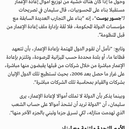
وحول ما إذا كان هناك خشية من توزيع أموال إعادة الإعمار
مستقبلا بناء على المحسوبيات، قال سليمان في تصريحات
لـ"
جسور بوست
"، إنه “بناء على التجارب العديدة السابقة مع
مؤسسات الدولة المحكومة، فلا ثقة بإدارة ملف إعادة الإعمار من
قبل المنظومة”.
وتابع: "نأمل أن تقوم الدول المهتمة بإعادة الإعمار، بأن تتعهد
قطاعا ما، أو بلدة محددة حسب الميزانية المرصودة، وتلتزم بإعادة
الإعمار مباشرة من خلال شركات من قبلها يقبضون منها مباشرة،
على غرار ما حصل بعد 2006، بحيث تستطيع تلك الدول الإتيان
بشركات والقيام بمحاسبة تلك الشركات مباشرة".
وبينما يذكر بأن الدولة لا تملك أموالا لإعادة الإعمار، يرى
سليمان، أن "الدولة تريد أن تشحذ أموالا على حساب الشعب
الذي تهدمت منازله، لكي تسرق جزءا وتبني بالجزء الآخر منها".
الأمم المتحدة ملتزمة مع لبنان