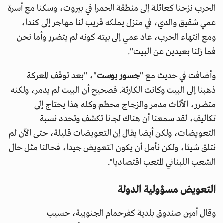
الحرب نزحنا كعائلة إلى منطقة الحمرا في بيروت، وسكنا مع أسرة
عمي شقيق والدي، في منزل يملكه قريب لنا مهاجر إلى كندا،
ومع انتهاء الحرب، عاد عمي إلى بيته كونه لم يتضرر وأما نحن
فما زلنا بعيدين عن البيت".
وأضافت في حديث مع "
جسور بوست
"، "بعد توقف المعركة
ذهبنا إلى البيت وكانت الكارثة. فصحيح أن البيت لم يدمر، ولكنه
متضرر، الأثاث مدمر والزجاج محطم وكله هذا يحتاج إلى
تكاليف، لقد سمعنا أن هناك لجانا تكشف وتحدد نسبة
التعويضات، ولكن أيضا يقال إن التعويضات قليلة، حتى الآن لم
نتلق شيئا، ولكن نأمل أن يكون التعويض جيدا، فحالنا مثل حال
الشعب اللبناني المتعب اقتصاديا".
التعويض مسؤولية الدولة
وقال أمين صندوق بلدية كفرحمام الجنوبية، حسيب