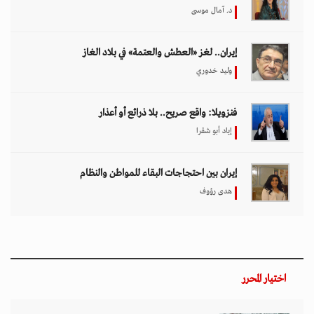
د. آمال موسى
إيران.. لغز «العطش والعتمة» في بلاد الغاز
وليد خدوري
فنزويلا: واقع صريح.. بلا ذرائع أو أعذار
إياد أبو شقرا
إيران بين احتجاجات البقاء للمواطن والنظام
هدى رؤوف
اختيار المحرر