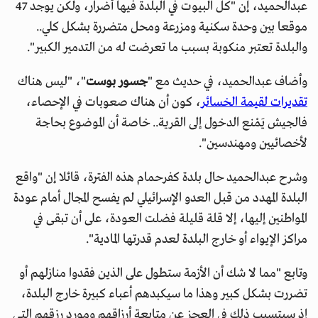
عبدالحميد، إن "كل البيوت في البلدة فيها أضرار، ولكن يوجد 47
موقعا بين وحدة سكنية ومزرعة ومحل متضررة بشكل كلي..
والبلدة تعتبر منكوبة بسبب ما تعرضت له من التدمير الكبير".
وأضاف عبدالحميد، في حديث مع "
جسور بوست
"، "ليس هناك
تقديرات لقيمة الخسائر
، كون أن هناك صعوبات في الإحصاء،
فالجيش يَمْنع الدخول إلى القرية.. خاصة أن الموضوع بحاجة
لأخصائيين ومهندسين".
وشرح عبدالحميد حال بلدة كفرحمام هذه الفترة، قائلا إن "واقع
البلدة المهدد من قبل العدو الإسرائيلي لم يفسح المجال أمام عودة
المواطنين إليها، إلا قلة قليلة فضلت العودة، على أن تبقى في
مراكز الإيواء أو خارج البلدة لعدم قدرتها المادية".
وتابع "مما لا شك أن الأزمة ستطول على الذين فقدوا منازلهم أو
تضررت بشكل كبير وهذا ما سيكبدهم أعباء كبيرة خارج البلدة،
إذ سيتسبب ذلك في العجز عن متابعة أرزاقهم ومورد رزقهم التي