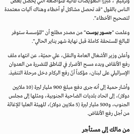
وترميم"، مبررا التعويضات المالية المتواضعة التي يحصل بعض
الناس بالقول "قد تحصل مشاكل أو أخطاء وهناك آليات معتمدة
لتصحيح الأخطاء".
وعلمت "
جسور بوست
" من مصدر مطلع أن "المؤسسة ستوفر
المبالغ المستحقة كاملة قبل نهاية شهر يناير الحالي".
وأعلن وزير الأشغال العامة والنقل، علي حميّة، عن انتهاء ملف
رفع الأنقاض وبدء مسح الأضرار في المناطق المتضررة من العدوان
الإسرائيلي على لبنان، مؤكداً أنّ رفع الركام دخل مرحلة التنفيذ.
وأشار حمية إلى أنه جرى دفع مبلغ 900 مليار ليرة (10 ملايين
دولار)، إلى اتحاد بلديات الضاحية الجنوبية، ومثلها إلى مجلس
الجنوب، و500 مليار ليرة (5 ملايين دولار)، للهيئة العليا للإغاثة
من أجل رفع الأنقاض.
من مالك إلى مستأجر