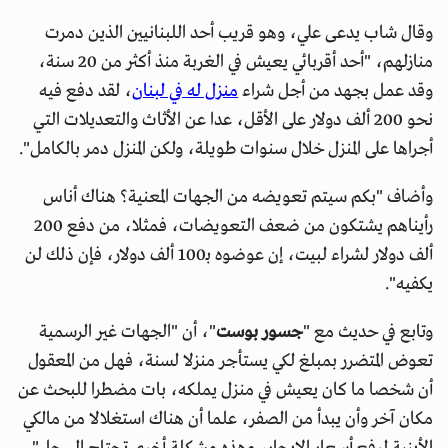
وقال شاب يدعى علي، وهو قريب أحد اللبنانيين الذين دمرت
منازلهم، "أحد أقربائي يعيش في الغربة منذ أكثر من 20 سنة،
وقد عمل بجهد من أجل شراء
منزل له في لبنان
، لقد دفع فيه
نحو 200 ألف دولار على الأقل، عدا عن الأثاث والتعديلات التي
أجراها على المنزل خلال سنوات طويلة، ولكن المنزل دمر بالكامل".
وأضاف "بكم سيتم تعويضه من الجهات المعنية؟ هناك أناس
رأيناهم يشتكون من ضعف التعويضات، فمثلا، من دفع 200
ألف دولار لشراء لبيت، إن عوضوه بـ100 ألف دولار، فإن ذلك لن
يكفيه".
وتابع في حديث مع "
جسور بوست
"، أن "الجهات غير الرسمية
تعوض المتضرر بمبلغ لكي يستأجر منزلا لسنة، فهل من المعقول
أن شخصا ما كان يعيش في منزل يملكه، بات مضطرا للبحث عن
مكان آخر وأن يبدأ من الصفر، علما أن هناك استغلالا من مالكي