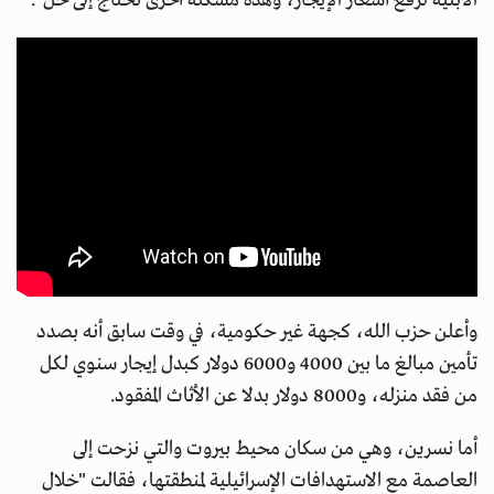
الأبنية لرفع أسعار الإيجار، وهذه مشكلة أخرى تحتاج إلى حل".
وأعلن حزب الله، كجهة غير حكومية، في وقت سابق أنه بصدد
تأمين مبالغ ما بين 4000 و6000 دولار كبدل إيجار سنوي لكل
من فقد منزله، و8000 دولار بدلا عن الأثاث المفقود.
أما نسرين، وهي من سكان محيط بيروت والتي نزحت إلى
العاصمة مع الاستهدافات الإسرائيلية لمنطقتها، فقالت "خلال