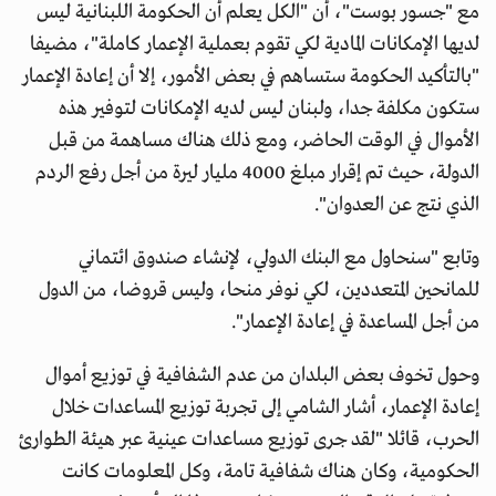
مع "جسور بوست"، أن "الكل يعلم أن الحكومة اللبنانية ليس
لديها الإمكانات المادية لكي تقوم بعملية الإعمار كاملة"، مضيفا
"بالتأكيد الحكومة ستساهم في بعض الأمور، إلا أن إعادة الإعمار
ستكون مكلفة جدا، ولبنان ليس لديه الإمكانات لتوفير هذه
الأموال في الوقت الحاضر، ومع ذلك هناك مساهمة من قبل
الدولة، حيث تم إقرار مبلغ 4000 مليار ليرة من أجل رفع الردم
الذي نتج عن العدوان".
وتابع "سنحاول مع البنك الدولي، لإنشاء صندوق ائتماني
للمانحين المتعددين، لكي نوفر منحا، وليس قروضا، من الدول
من أجل المساعدة في إعادة الإعمار".
وحول تخوف بعض البلدان من عدم الشفافية في توزيع أموال
إعادة الإعمار، أشار الشامي إلى تجربة توزيع المساعدات خلال
الحرب، قائلا "لقد جرى توزيع مساعدات عينية عبر هيئة الطوارئ
الحكومية، وكان هناك شفافية تامة، وكل المعلومات كانت