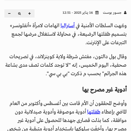
جسور بوست
16 يناير 2025 - 12:51
وجّهت السلطات الأمنية في
أستراليا
اتهامات لامرأة «أنفلونسر»
بتسميم طفلتها الرضيعة، في محاولة لاستغلال مرضها لجمع
التبرعات على الإنترنت.
وقال بول دالتون، مفتش شرطة ولاية كوينزلاند، في تصريحات
صحفية، اليوم الخميس، إنه "لا توجد كلمات تصف مدى بشاعة
هذه الجرائم" بحسب م ذكرت "بي بي سي".
أدوية غير مصرح بها
وأوضح المحققون أن الأم قامت بين أغسطس وأكتوبر من العام
الماضي بإعطاء
طفلتها
أدوية موصوفة وأدوية صيدلانية دون
موافقة، كما بذلت قصارى جهدها للحصول على أدوية غير
مصرح بها، وأخفَت سلوكها باستخدام أدوية متبقية من شخص