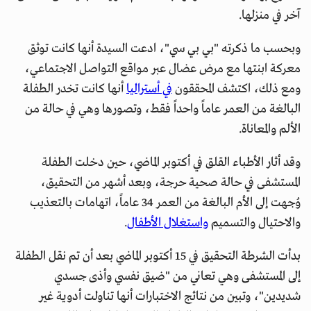
آخر في منزلها.
وبحسب ما ذكرته "بي بي سي"، ادعت السيدة أنها كانت توثق
معركة ابنتها مع مرض عضال عبر مواقع التواصل الاجتماعي،
ومع ذلك، اكتشف المحققون
في أستراليا
أنها كانت تخدر الطفلة
البالغة من العمر عاماً واحداً فقط، وتصورها وهي في حالة من
الألم والمعاناة.
وقد أثار الأطباء القلق في أكتوبر الماضي، حين دخلت الطفلة
المستشفى في حالة صحية حرجة، وبعد أشهر من التحقيق،
وُجهت إلى الأم البالغة من العمر 34 عاماً، اتهامات بالتعذيب
والاحتيال والتسميم
واستغلال الأطفال
.
بدأت الشرطة التحقيق في 15 أكتوبر الماضي بعد أن تم نقل الطفلة
إلى المستشفى وهي تعاني من "ضيق نفسي وأذى جسدي
شديدين"، وتبين من نتائج الاختبارات أنها تناولت أدوية غير