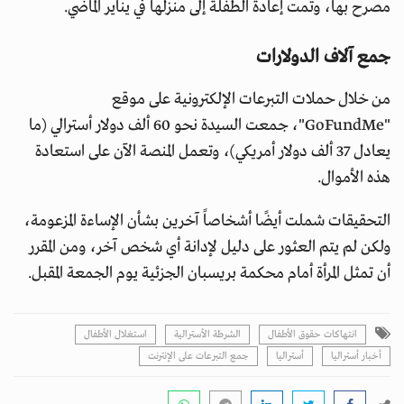
مصرح بها، وتمت إعادة الطفلة إلى منزلها في يناير الماضي.
جمع آلاف الدولارات
من خلال حملات التبرعات الإلكترونية على موقع
"GoFundMe"، جمعت السيدة نحو 60 ألف دولار أسترالي (ما
يعادل 37 ألف دولار أمريكي)، وتعمل المنصة الآن على استعادة
هذه الأموال.
التحقيقات شملت أيضًا أشخاصاً آخرين بشأن الإساءة المزعومة،
ولكن لم يتم العثور على دليل لإدانة أي شخص آخر، ومن المقرر
أن تمثل المرأة أمام محكمة بريسبان الجزئية يوم الجمعة المقبل.
انتهاكات حقوق الأطفال
الشرطة الأسترالية
استغلال الأطفال
أخبار أستراليا
أستراليا
جمع التبرعات على الإنترنت