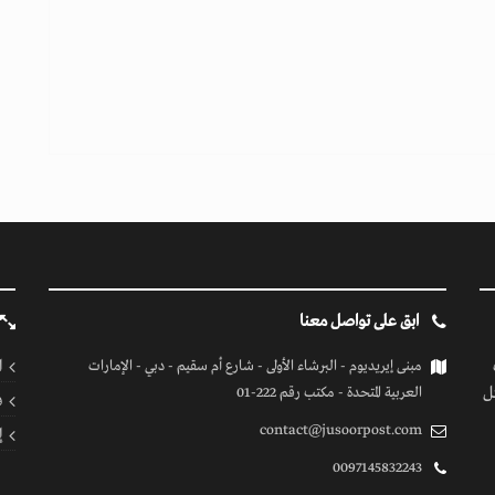
ابق على تواصل معنا
ا
مبنى إيريديوم - البرشاء الأولى - شارع أم سقيم - دبي - الإمارات
ل
العربية المتحدة - مكتب رقم 222-01
ف
contact@jusoorpost.com
إ
0097145832243