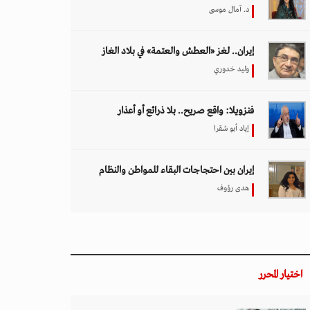
د. آمال موسى
إيران.. لغز «العطش والعتمة» في بلاد الغاز
وليد خدوري
فنزويلا: واقع صريح.. بلا ذرائع أو أعذار
إياد أبو شقرا
إيران بين احتجاجات البقاء للمواطن والنظام
هدى رؤوف
اختيار المحرر