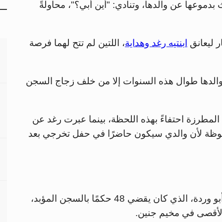
 رغد نصار (21 عامًا) تبحث بدموعها عن والدها، وتنادي: "أين أبي؟"، محاولةً
ابنتيه رغد وهداية
، اللتين لم تتح لهما فرصة
تر والدها طوال هذه السنوات إلا من خلف زجاج السجن
 المطرزة احتفاءً بهذه اللحظة، بينما عبرت رغد عن
محظوظة لأن والدي سيكون حاضرًا في حفل تخرجي بعد
من بين الأسرى الذين تم الإفراج عنهم: محمد أبو وردة، الذي كان يقضي 48 حكمًا بالسجن المؤبد،
الأقصى في مخيم جنين.