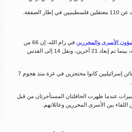
ر الصفقة.
ؤون الأسرى والمحررين
في رام الله، إن 66 من
الأسرى المفرج عنهم وصلوا إلى الضفة الغربية، بينما تم إبعاد 21 آخرين، ونقل 14 إلى القدس
وجاء الإفراج عنهم مقابل إطلاق سراح ثلاث رهائن إسرائيليين كانوا محتجزين في غزة منذ هجوم 7
كبيرات عندما ظهرت الحافلتان المستأجرتان من قبل
اللقاء بين الأسرى المحررين وعائلاتهم.