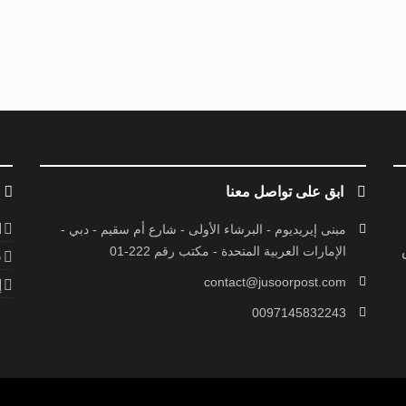
ابق على تواصل معنا
ا
مبنى إيريديوم - البرشاء الأولى - شارع أم سقيم - دبي -
الإمارات العربية المتحدة - مكتب رقم 222-01
ف
contact@jusoorpost.com
إ
0097145832243