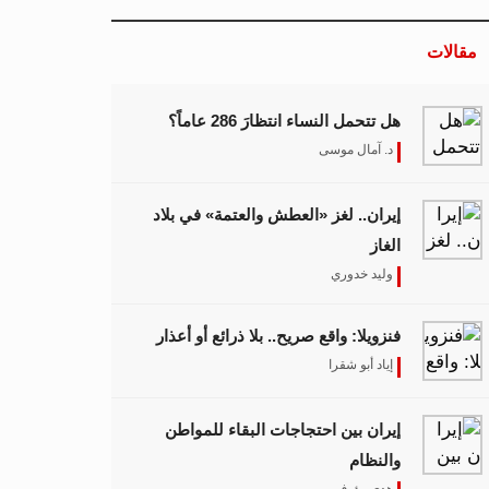
مقالات
هل تتحمل النساء انتظارَ 286 عاماً؟
د. آمال موسى
إيران.. لغز «العطش والعتمة» في بلاد
الغاز
وليد خدوري
فنزويلا: واقع صريح.. بلا ذرائع أو أعذار
إياد أبو شقرا
إيران بين احتجاجات البقاء للمواطن
والنظام