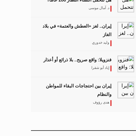
د. آمال موسى
إيران.. لغز «العطش والعتمة» في بلاد
الغاز
وليد خدوري
فنزويلا: واقع صريح.. بلا ذرائع أو أعذار
إياد أبو شقرا
إيران بين احتجاجات البقاء للمواطن
والنظام
هدى رؤوف