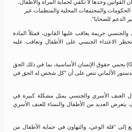
أن القوانين وحدها لا تكفي لحماية المرأة والأطفال،
الحكومات والمجتمعات المحلية والمنظمات غير
ر الدعم للضحايا".
ي والجنسي جريمة يعاقب عليها القانون، فمثلاً المادة
من قانون العقوبات الألماني (StGB) تحظر الاعتداء الجنسي على الأطفال وتعاقب عليه
وأوضح رضا الدنبوقي أن الدستور الألماني (GG) يحمي حقوق الإنسان الأساسية، بما في ذلك الحق
 والسلامة الجسدية، فالمادة 2 من الدستور الألماني تنص على أن "كل شخص له الحق في
زال العنف الأسري والجنسي يمثل مشكلة كبيرة في
ن، يتعرض العديد من الأطفال والنساء للعنف الأسري
 إلى "قلة الوعي، والتهاون في حماية الأطفال من