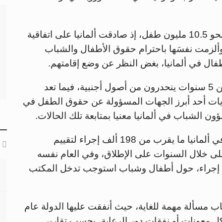
ووفق تقديرات غير رسمية، يتواجد في ألمانيا نحو 10.5 مليون طفل، إذ صادقت ألمانيا على اتفاقية
م المتحدة لحقوق الطفل في عام 1992، وألزمت نفسَها باحترام حقوق الأطفال والشباب
فال في ألمانيا، بغض النظر عن وضع إقامتهم.
وفي ألمانيا نحو 40 بالمئة من الأطفال دون سن 5 سنوات ينحدرون من أصول أجنبية، فيما تعد
يات أحد أبرز الجهات المسؤولة عن حقوق الطفل في
في ألمانيا ما يقرب من 198 ألف إجراء لتقييم
على خلال السنوات على الإطلاق، وفي العام نفسه
بدأت محاكم الأسرة ما مجموعه 28 ألفا و600 إجراء، حول أطفال وشباب استوجب تدخل المكتب
باب مسألة مهمة للغاية، حيث أنفقت عليها الدولة عام
 سواء على شكل معونات أو نفقات دور الرعاية، بحسب تقارير