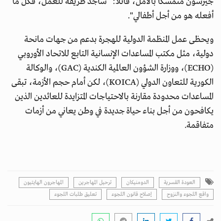
جيرسون متمسكًا بالأمل، قائلاً: “سأجد طريقة للعمل، فكل ما
أفعله هو من أجل أطفالي".
ويحظى عمل المنظمة الدولية للهجرة بدعم من جهات مانحة
دولية، مثل مكتب المساعدات الإنسانية التابع للاتحاد الأوروبي
(ECHO)، ووزارة الشؤون العالمية الكندية (GAC)، والوكالة
الكورية للتعاون الدولي (KOICA)، لكن أمام حجم الأزمة، تبقى
المساعدات محدودة مقارنة بالاحتياجات المتزايدة للعائدين الذين
يكافحون من أجل بناء حياة جديدة في وطن يعاني من أزمات
متفاقمة.
العودة القسرية
الدومنيكان
ترحيل المهاجرين
المهاجرون الهايتيون
واقع اللجوء والنزوح
إصلاح قانون اللجوء
تعليق طلبات اللجوء