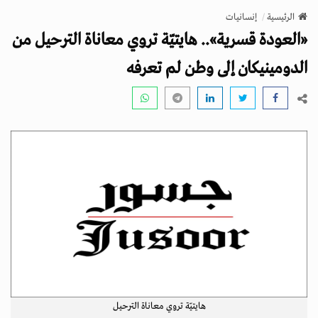
v
الرئيسية
إنسانيات
i
«العودة قسرية».. هايتيّة تروي معاناة الترحيل من
g
a
الدومينيكان إلى وطن لم تعرفه
t
i
o
n
هايتيّة تروي معاناة الترحيل