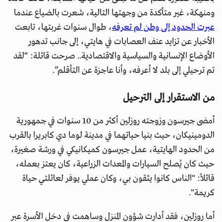
ومنهكة، غير متأكدة من وجهتها التالية، شعرت بالضياع عندما
عبرت الحدود إلى وطن لم تعرفه
، طوال سنوات غربتها، تابعت
الأخبار عن تزايد عنف العصابات في هايتي، إلى جانب تدهور
الأوضاع الإنسانية والسياسية والاقتصادية.. صرحت قائلة: “لقد
تم ترحيلي إلى بلد لا أعرفه، وأنا عاجزة عن التأقلم”.
من الاستقرار إلى الترحيل
أمضى جيرسون وزوجته روزلين أكثر من 10 سنوات في جمهورية
الدومينيكان، حيث بنيا حياتهما في مدينة لوما دي كابريرا بالقرب
من الحدود الهايتية، عمل جيرسون كميكانيكي في ورشة صغيرة،
حيث كان يُصلح السيارات والمعدات الزراعية، كان يعتز بعمله،
قائلاً: "الناس كانوا يثقون بي، وكان عملي يوفر لعائلتي حياة
كريمة".
أما روزلين، فقد أدارت شؤون المنزل وساهمت في دخل الأسرة عبر