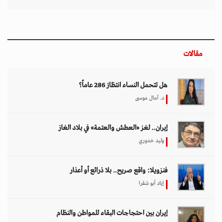
مقالات
هل تتحمل النساء انتظارَ 286 عاماً؟
د. آمال موسى
إيران.. لغز «العطش والعتمة» في بلاد الغاز
وليد خدوري
فنزويلا: واقع صريح.. بلا ذرائع أو أعذار
إياد أبو شقرا
إيران بين احتجاجات البقاء للمواطن والنظام