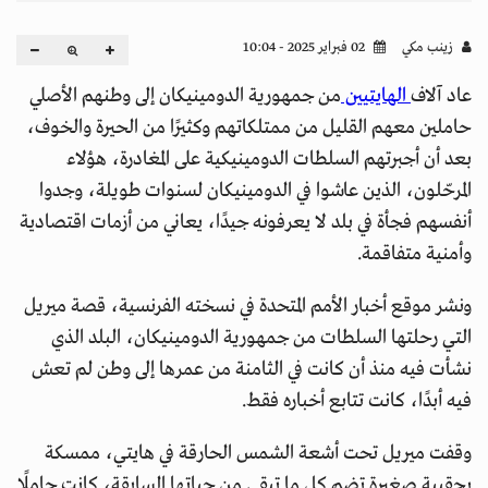
زينب مكي
02 فبراير 2025 - 10:04
عاد آلاف
الهايتيين
من جمهورية الدومينيكان إلى وطنهم الأصلي
حاملين معهم القليل من ممتلكاتهم وكثيرًا من الحيرة والخوف،
بعد أن أجبرتهم السلطات الدومينيكية على المغادرة، هؤلاء
المرحّلون، الذين عاشوا في الدومينيكان لسنوات طويلة، وجدوا
أنفسهم فجأة في بلد لا يعرفونه جيدًا، يعاني من أزمات اقتصادية
وأمنية متفاقمة.
ونشر موقع أخبار الأمم المتحدة في نسخته الفرنسية، قصة ميريل
التي رحلتها السلطات من جمهورية الدومينيكان، البلد الذي
نشأت فيه منذ أن كانت في الثامنة من عمرها إلى وطن لم تعش
فيه أبدًا، كانت تتابع أخباره فقط.
وقفت ميريل تحت أشعة الشمس الحارقة في هايتي، ممسكة
بحقيبة صغيرة تضم كل ما تبقى من حياتها السابقة، كانت حاملًا