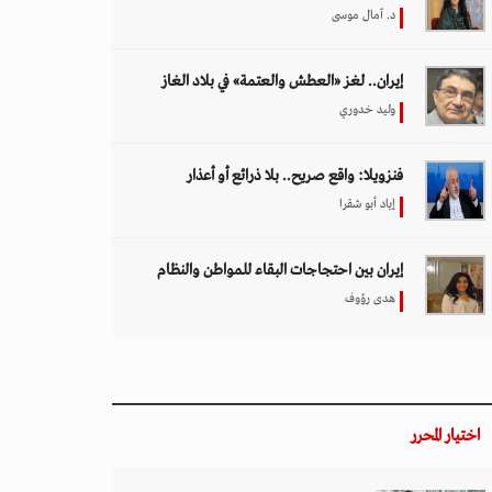
د. آمال موسى
إيران.. لغز «العطش والعتمة» في بلاد الغاز
وليد خدوري
فنزويلا: واقع صريح.. بلا ذرائع أو أعذار
إياد أبو شقرا
إيران بين احتجاجات البقاء للمواطن والنظام
هدى رؤوف
اختيار المحرر