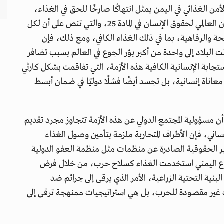
من الغذائي في اليمن يمثل انتهاكًا صارخًا للحق في الغذاء،
الذي يعد من الحقوق الأساسية المكفولة بموجب الإعلان العالمي لحقوق الإنسان في المادة 25، والتي تنص على أن لكل
الرفاهية، بما في ذلك الغذاء الكافي، ومع ذلك، فإن
لبلاد إلى واحدة من أكبر بؤر الجوع في العالم بسبب تضافر
تجابة الإنسانية الكافية هذه الأزمة، التي تفاقمت بشكل كارثي
اناة إنسانية، بل تجسد أيضًا فشلًا دوليًا في ضمان أبسط
ن مسؤولية المجتمع الدولي عن هذه الأزمة تتجاوز مجرد تقديم
إنساني، فإن الأطراف المتحاربة ملزمة بتأمين وصول الغذاء
ير الحقوقية الصادرة عن منظمات مثل منظمة العفو الدولية
اع اليمني استخدمت الغذاء كسلاح حرب، من خلال فرض
بنية التحتية الزراعية، الأمر الذي يرقى إلى جرائم ضد
ات غير مقصودة للحرب، بل هي استراتيجيات ممنهجة ترقى إلى