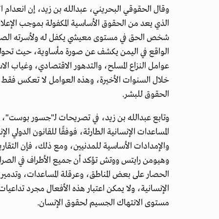
وقال الحقوقي البحريني، عبدالله بن زيد، إن انعدام الأ
شخص الحق في مستوى معيشي يكفل له ولأسرته الصحة و
الواقع في اليمن يكشف عن صورة مأساوية، حيث تحولت ا
عوامل النزاع المسلح، والتدهور الاقتصادي، وغياب الاس
خلال السنوات الأخيرة، وهذه العوامل لا تعكس فقط مع
الحقوق للبشر.
وتابع عبدالله بن زيد، في تصريحات لـ"جسور بوست"، أ
المساعدات الإنسانية الطارئة، فوفقًا للقانون الدولي ال
والإمدادات الأساسية للمدنيين، ومع ذلك، فإن التقار
وهيومن رايتس ووتش تؤكد أن جميع الأطراف في الصر
الحصار على بعض المناطق، وعرقلة المساعدات، وتدمير ال
الإنسانية، ولا يمكن اعتبار هذه الأفعال مجرد تداعي
مستوى الانتهاك الجسيم لحقوق الإنسان.