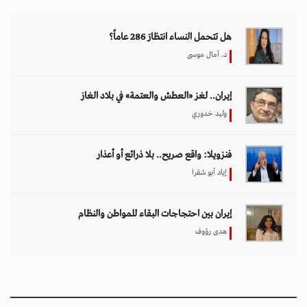
هل تتحمل النساء انتظارَ 286 عاماً؟
د. آمال موسى
إيران.. لغز «العطش والعتمة» في بلاد الغاز
وليد خدوري
فنزويلا: واقع صريح.. بلا ذرائع أو أعذار
إياد أبو شقرا
إيران بين احتجاجات البقاء للمواطن والنظام
هدى رؤوف