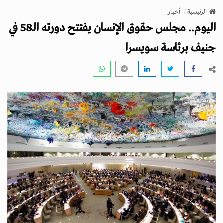
v
الرئيسية
أخبار
i
اليوم.. مجلس حقوق الإنسان يفتتح دورته الـ58 في
g
a
جنيف برئاسة سويسرا
t
i
o
n