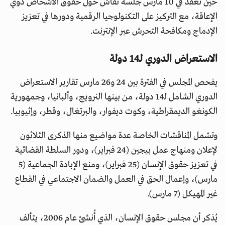
حين تُعقد في 10 مارس جلسة نقاش حول حقوق الأشخاص ذوي
الإعاقة، مع التركيز على التكنولوجيا الرقمية ودورها في تعزيز
الإدماج ومكافحة التحرش عبر الإنترنت.
الاستعراض الدوري لـ14 دولة
يفحص المجلس في الفترة بين 24 و26 مارس تقارير الاستعراض
الدوري الشامل لـ14 دولة، من بينها النرويج، وألبانيا، وجمهورية
الكونغو الديمقراطية، وكوت ديفوار، والبرتغال، وقطر، وإثيوبيا.
وتشمل المناقشات الخاصة عدة مواضيع منها الذكرى الثلاثون
لإعلان ومنهاج عمل بيجين (24 فبراير)، ودور السلطة القضائية
في تعزيز حقوق الإنسان (25 فبراير)، ومنع الإبادة الجماعية (5
مارس)، وإعمال الحق في العمل والضمان الاجتماعي في القطاع
غير المهيكل (7 مارس).
يُذكر أن مجلس حقوق الإنسان، الذي أُنشئ عام 2006، يتألف