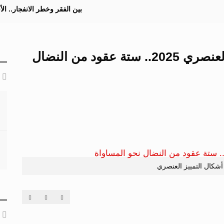
بين الفقر وخطر الانفجار.. ا
اليوم الدولي للقضاء على التمييز العنصري 2025.. ستة عقود من النضال
أشكال التمييز العنصري