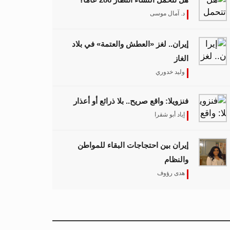
د. آمال موسى
إيران.. لغز «العطش والعتمة» في بلاد
الغاز
وليد خدوري
فنزويلا: واقع صريح.. بلا ذرائع أو أعذار
إياد أبو شقرا
إيران بين احتجاجات البقاء للمواطن
والنظام
هدى رؤوف