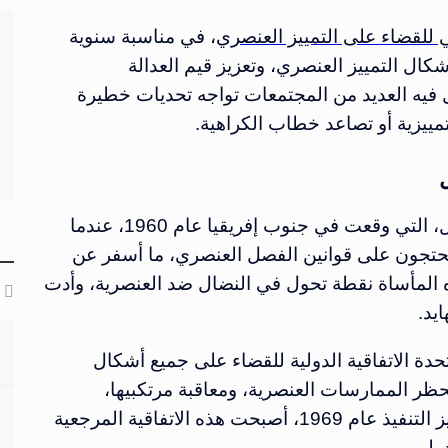
ي للقضاء على التمييز العنصري
، في مناسبة سنوية
ال التمييز العنصري، وتعزيز قيم العدالة
 فيه العديد من المجتمعات تواجه تحديات خطيرة
مييزية أو تصاعد خطاب الكراهية.
ل
يعود إحياء هذا اليوم إلى ذكرى مجزرة شاربفيل، التي وقعت في جنوب إفريقيا عام 1960، عندما
حتجون على قوانين الفصل العنصري، ما أسفر عن
هذه المأساة نقطة تحول في النضال ضد العنصرية، وأدت
ايد.
أمم المتحدة الاتفاقية الدولية للقضاء على جميع أشكال
حظر الممارسات العنصرية، ومعاقبة مرتكبيها،
وضمان المساواة في الحقوق، ومنذ دخولها حيز التنفيذ عام 1969، أصبحت هذه الاتفاقية المرجعية
دولي
.