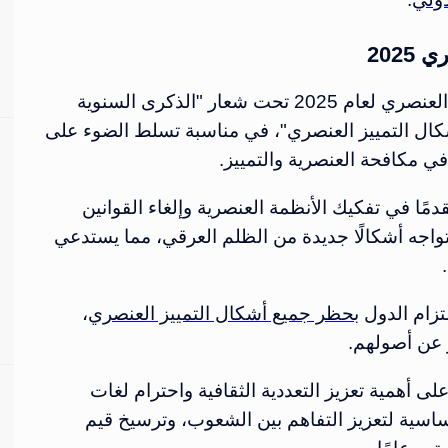
202
يُحيي العالم اليوم الدولي للقضاء على التمييز العنصري لعام 2025 تحت شعار "الذكرى السنوية
شكال التمييز العنصري"، في مناسبة تسلط الضوء على
ي مكافحة العنصرية والتمييز.
 عام 1965، شهد العالم تقدمًا في تفكيك الأنظمة العنصرية وإلغاء القوانين
ل تواجه أشكالًا جديدة من الظلم العرقي، مما يستدعي
تزام الدول ب
حظر جميع أشكال التمييز العنصري
،
 عن أصولهم.
لى أهمية تعزيز التعددية الثقافية واحترام لغات
ساسية لتعزيز التفاهم بين الشعوب، وترسيخ قيم