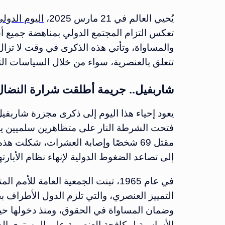
يُحيي العالم في 21 مارس 2025،
اليوم الدول
تعكس التزام المجتمع الدولي بمناهضة جميع أشك
والمساواة، وتأتي هذه الذكرى في وقت لا تزال
تتعلق بالعنصرية، سواء من خلال السياسات الت
شاربفيل.. جريمة أطلقت شرارة النضا
فتحت الشرطة النار على متظاهرين سلميين ي
مقتل 69 شخصًا وإصابة العشرات، شكلت 
إلى تصاعد الضغوط الدولية لإنهاء نظام الأبارته
في عام 1965، تبنت الجمعية العامة لل
التمييز العنصري، والتي تلزم الدول الأطراف ب
الأساسية
لمكافحة العنصرية على المستوى ال