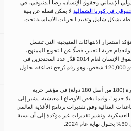
ولي الإنساني وحقوق الإنسان، رضا الدنبوقي، في
حقوقي في كوريا الشمالية
لا يمكن فصله عن بنية
لطة بشكل شامل وتقييد الحريات الأساسية تحت
تؤكد استمرار الانتهاكات المنهجية، التي تشمل
انعدام حرية التعبير، فضلًا عن التجويع الممنهج،
ويشير إلى أن تقرير مفوضية الأمم المتحدة لحقوق الإنسان لعام 2014 قدَّر عدد المحتجزين في
معسكرات الاعتقال السياسية (كوان-li-so) بنحو 120,000 شخص، وهو رقم يُرجح تضاعفه بحلول
كما يؤكد أن كوريا الشمالية تحتل المرتبة الأخيرة (180 من أصل 180 دولة) في مؤشر حرية
ف "مراسلون بلا حدود"، وفيما يخص الأوضاع المعيشية، يشير إلى
اعدات الغذائية وفق تقديرات برنامج الأغذية العالمي
لبرامج العسكرية. وتشير تقديرات غير مؤكدة إلى أن نسبة
2.