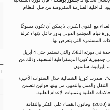
سان تحدثوا لـ"
جسور بوست
"، فإن كوريا الشمالية
د الداخلية الصارمة المفروضة من قبل النظام
العداء مع القوى الكبرى لا يمكن أن تكون مسوغًا
ة قيام المجتمع الدولي بدور فاعل لإنهاء عزلة
ات المستمرة التي يتعرض لها.
ويجري مجلس حقوق الإنسان التابع للأمم المتحدة في دورته الـ58، والتي تستمر حتى 4 أبريل
جمهورية كوريا الديمقراطية الشعبية، وذلك من
ف، إليزابيث سالمون.
"، أصدرت كوريا الشمالية خلال السنوات الأخيرة
لتنقل والعمل والتعبير، من بينها قوانين تتضمن
كمات العلنية وعمليات الإعدام العلنية.
ومن بين هذه القوانين، قانون الوقاية من الأوبئة (2020)، وقانون القضاء على الفكر والثقافة