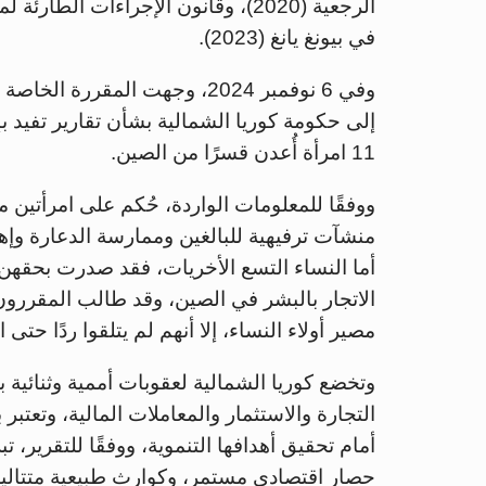
في بيونغ يانغ (2023).
وفي 6 نوفمبر 2024، وجهت المق
11 امرأة أُعدن قسرًا من الصين.
ووفقًا للمعلومات الواردة، حُكم على امرأتين م
منشآت ترفيهية للبالغين وممارسة الدعارة وإهان
أما النساء التسع الأخريات، فقد صدرت بحقهن
الاتجار بالبشر في الصين، وقد طالب المقررون
مصير أولاء النساء، إلا أنهم لم يتلقوا ردًا حتى ا
وتخضع كوريا الشمالية لعقوبات أممية وثنائية ب
التجارة والاستثمار والمعاملات المالية، وتعتبر
أمام تحقيق أهدافها التنموية، ووفقًا للتقرير، ت
حصار اقتصادي مستمر، وكوارث طبيعية متتالية، 