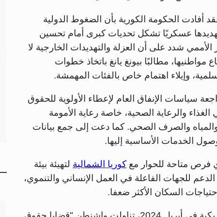
فقد أفادت الحكومة الكورية بأن الضغوط الدولية
تهديدها عسكريًا تشكل تحديات كبرى أمام تحسين
 الأممي شدد على أن العزلة والتهديدات الخارجية لا
واطنيها، مطالبًا بيونغ يانغ باتخاذ خطوات
مية، وإيلاء اهتمام خاص بالفئات المهمشة.
عة سياسات الإنفاق العام لإعطاء الأولوية للحقوق
ي الغذاء والرعاية الصحية، خاصة رعاية الأمومة
 والمياه والصرف الصحي. كما دعت إلى جمع بيانات
وصول الخدمات الأساسية إليها.
أي فرص متاحة للحوار مع
كوريا الشمالية
لتهيئة بيئة
الدعم للجهات الفاعلة في العمل الإنساني والتنموي،
احتياجات السكان الأكثر ضعفا.
وفي تقرير سنوي أصدرته وزارة الخارجية الأمريكية في أبريل 2024، تناولت واشنطن "قضايا حقوق