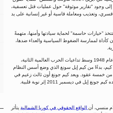
 إلى وجود "تقارير موثوقة" حول عمليات قتل تعسفية،
سري، وتعذيب ومعاملة قاسية أو غير إنسانية على يد
تخذ "خيارات حاسمة" لحماية سيادتها وأمنها، متهمةً
ن كأداة لممارسة الضغوط السياسية والعداء ضدها،
ية.
تأسست جمهورية كوريا الديمقراطية الشعبية عام 1948 وسط تداعيات الحرب العالمية الثانية،
يم، بدءًا من كيم إيل سونغ الذي وضع أسس النظام
 من خمسة عقود. ويعد كيم جونغ أون ثالث زعيم في
إيل في ديسمبر 2011 إثر نوبة قلبية.
ام منسي، أن
الواقع الحقوقي في كوريا الشمالية
يتأثر