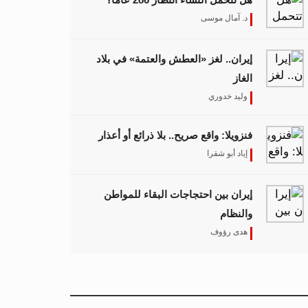
د. آمال موسى
إيران.. لغز «العطش والعتمة» في بلاد
الغاز
وليد خدوري
فنزويلا: واقع صريح.. بلا ذرائع أو أعذار
إياد أبو شقرا
إيران بين احتجاجات البقاء للمواطن
والنظام
هدى رؤوف