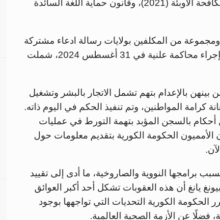
الرجعية (2020)، وقانون الإجراءات الطارئة لمكافحة الأوبئة (2021)، وقانون حماية اللغة السائدة
ررة الخاصة ومجموعة من المكلفين بولايات رسالة ادعاء مشتركة
إلى حكومة كوريا الشمالية بشأن تقارير تفيد بإجراء محاكمة علنية في 31 أغسطس 2024، شملت
ن بينهن بالإعدام بتهم تشمل الاتجار بالبشر وتشغيل
ة كرامة المواطنين، وتم تنفيذ الحكم في اليوم ذاته.
 أحكام بالسجن المؤبد بتهمة التورط في عمليات
 الأمميون الحكومة الكورية بتقديم معلومات حول
لآن.
سبب برامجها النووية والصاروخية، ما أدى إلى تقييد
 بيونغ يانغ أن هذه العقوبات تشكل أحد أكبر العوائق
برر الحكومة الكورية التحديات التي تواجهها بوجود
فضلًا عن الأزمة الصحية العالمية.