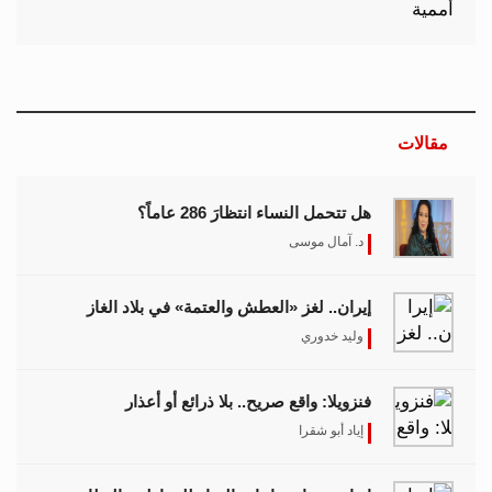
مقالات
هل تتحمل النساء انتظارَ 286 عاماً؟
د. آمال موسى
إيران.. لغز «العطش والعتمة» في بلاد الغاز
وليد خدوري
فنزويلا: واقع صريح.. بلا ذرائع أو أعذار
إياد أبو شقرا