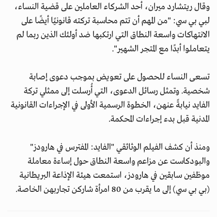
وقال ريتشارد ميران، أحد الشركاء العاملين على قضية النساء،
لبي بي سي: "من المهم أن تتم محاسبة تركته قانونيًا أيضًا على
الانتهاكات واسعة النطاق التي ارتكبها ضد أولئك الذين ربما لم
يتعاملوا أبدًا مع المتجر الشهير".
تسعى النساء للحصول على تعويض بموجب دعوى إصابة
شخصية. وتمثل رسائل الدعوى، التي أُرسلت إلى ممثلي تركة
الفايد نيابةً عنهن، الخطوة الرسمية الأولى في الإجراءات القانونية
المدنية قبل بدء إجراءات المحكمة.
ومنذ أن كشف الفيلم الوثائقي "الفايد: المفترس في هارودز"
والبودكاست عن مزاعم واسعة النطاق حول إساءة معاملة
موظفين سابقين في هارودز، استمعت هيئة الإذاعة البريطانية
(بي بي سي) إلى ما يقرب من 80 امرأة شاركن تجاربهن الخاصة.