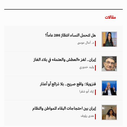
مقالات
هل تتحمل النساء انتظارَ 286 عاماً؟
د. آمال موسى
إيران.. لغز «العطش والعتمة» في بلاد الغاز
وليد خدوري
فنزويلا: واقع صريح.. بلا ذرائع أو أعذار
إياد أبو شقرا
إيران بين احتجاجات البقاء للمواطن والنظام
هدى رؤوف