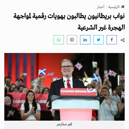
v
الرئيسية
أخبار
i
نواب بريطانيون يطالبون بهويات رقمية لمواجهة
g
a
الهجرة غير الشرعية
t
i
o
n
كير ستارمر