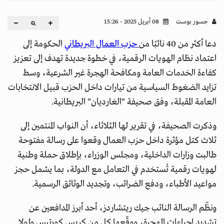
جسور بوست
08 أبريل 2025 - 15:26
دعا أكثر من 40 نائبًا من
حزب العمال البريطاني
الحكومة إلى
اعتماد نظام الهويات الرقمية، في خطوة جديدة تهدف إلى تعزيز
كفاءة الخدمات العامة ومكافحة الهجرة غير الشرعية، وسط
تزايد الضغوط السياسية من تيارات داخل الحزب قبيل الانتخابات
العامة المقبلة، وفق صحيفة "الغارديان" البريطانية.
وذكرت الصحيفة، في تقرير لها الثلاثاء، أن النواب المنتمين إلى
ثلاث كتل مؤثرة داخل حزب العمال وقعوا على رسالة مفتوحة
طالبت وزارات الداخلية، ومجلس الوزراء، بإطلاق حملة وطنية
لهويات رقمية تُستخدم في التعامل مع الدولة، بما يشمل حجز
مواعيد الأطباء، ودفع الضرائب، وتجديد الوثائق الرسمية.
ونظّم الرسالة النائب جيك ريتشاردز، أحد أبرز المدافعين عن
تشديد إجراءات الهجرة، ووقّعها كل من كريس كورتيس ولولا