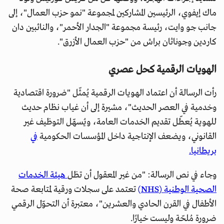
ماك إيفوي، الرئيسين المشاركين لمجموعة "نمو حزب العمال"، إلى
جانب جو وايت، رئيسة مجموعة "الجدار الأحمر"، والنائبين دان
كاردين وجوناثان براش من "حزب العمال الأزرق".
الهويات الرقمية كحل عصري
رأت الرسالة أن اعتماد الهويات الرقمية يُمثّل "ضرورة اقتصادية
وخدمية في العصر الحديث"، مشيرة إلى أن غياب نظام حديث
للهوية يُعطّل تقديم الخدمات العامة، ويُسهّل التوظيف غير
القانوني، ويضعف الإنتاجية داخل المؤسسات الحكومية
في
بريطانيا.
وجاء في نص الرسالة: "من غير المعقول أن تظل
هيئة الخدمات
الصحية الوطنية (NHS)
تعتمد على سجلات ورقية لمتابعة صحة
الأطفال في القرن الحادي والعشرين"، معتبرة أن التحوّل الرقمي
ضرورة مُلحّة وليست خيارًا.