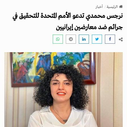
v
الرئيسية
أخبار
i
نرجس محمدي تدعو الأمم المتحدة للتحقيق في
g
a
جرائم ضد معارضين إيرانيين
t
i
o
n