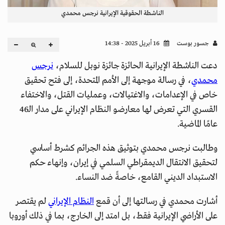
الناشطة الحقوقية الإيرانية نرجس محمدي
جسور بوست
16 أبريل 2025 - 14:38
دعت الناشطة الإيرانية الحائزة جائزة نوبل للسلام،
نرجس
محمدي
، في رسالة موجهة إلى الأمم المتحدة، إلى فتح تحقيق
خاص في الإعدامات، والاغتيالات، وعمليات القتل، والاختفاء
القسري التي تعرض لها معارضو النظام الإيراني على مدار الـ46
عامًا الماضية.
وطالبت نرجس محمدي بتوثيق هذه الجرائم كشرط أساسي
لتحقيق الانتقال الديمقراطي السلمي في إيران، وإنهاء حكم
الاستبداد الديني القامع، خاصةً ضد النساء.
أشارت محمدي في رسالتها إلى أن قمع
النظام الإيراني
لم يقتصر
على الأراضي الإيرانية فقط، بل امتد إلى الخارج، بما في ذلك أوروبا