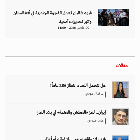
قيود طالبان تعمق الفجوة الجندرية في أفغانستان
وتثير تحذيرات أممية
09 مارس 2026 - 14:09
مقالات
هل تتحمل النساء انتظارَ 286 عاماً؟
د. آمال موسى
إيران.. لغز «العطش والعتمة» في بلاد الغاز
وليد خدوري
فنزويلا: واقع صريح.. بلا ذرائع أو أعذار