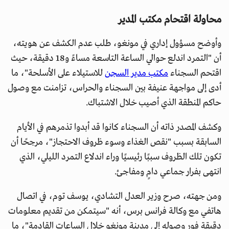
محاولة اقتحام مكتب المدير
وأوضح مسؤول إداري في مونغو، طلب عدم الكشف عن هويته،
أن "التمرد اندلع حوالي الساعة التاسعة مساءً و18 دقيقة، حيث
اقتحم السجناء
مكتب مدير السجن
للاستيلاء على الأسلحة"، ما
أدى إلى مواجهة عنيفة بين السجناء والحراس، تزامنت مع وصول
حاكم المنطقة الذي أصيب خلال الاشتباك.
وكشف المصدر ذاته أن السجناء كانوا قد أبدوا تذمرهم في الأيام
السابقة بسبب "نقص الغذاء وسوء ظروف الاحتجاز"، مرجحًا أن
تكون تلك الظروف سببًا رئيسيًا وراء اندلاع التمرد الليلي، الذي
انتهى بفرار جماعي دامٍ ومفاجئ.
ومن جهته، صرح وزير العدل التشادي، يوسف توم، في اتصال
هاتفي مع وكالة فرانس برس، أنه "سيتمكن من تقديم معلومات
دقيقة فور وصوله إلى مدينة مونغو خلال الساعات القادمة"، ما