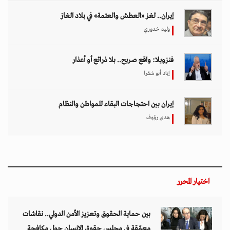
إيران.. لغز «العطش والعتمة» في بلاد الغاز
وليد خدوري
فنزويلا: واقع صريح.. بلا ذرائع أو أعذار
إياد أبو شقرا
إيران بين احتجاجات البقاء للمواطن والنظام
هدى رؤوف
اختيار المحرر
بين حماية الحقوق وتعزيز الأمن الدولي.. نقاشات
معمّقة في مجلس حقوق الإنسان حول مكافحة