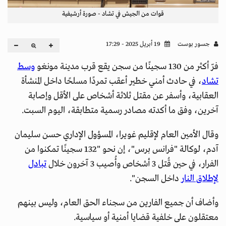
قوات من الجيش في تشاد - صورة أرشيفية
جسور بوست
19 أبريل 2025 - 17:29
فرّ أكثر من 130 سجينًا من سجن يقع قرب مدينة مونغو
وسط
تشاد
، في حادث أمني خطير أعقب تمردًا مسلحًا داخل المنشأة
العقابية، وأسفر عن مقتل ثلاثة أشخاص على الأقل وإصابة
آخرين، وفق ما أكدته مصادر رسمية متطابقة، اليوم السبت.
وقال الأمين العام لإقليم غويرا، المسؤول الإداري حسن سليمان
آدم، لوكالة "فرانس برس"، إن نحو "132 سجينًا تمكنوا من
الفرار، في حين قُتل 3 أشخاص وأُصيب 3 آخرون خلال
تبادل
لإطلاق النار
داخل السجن".
وأضاف أن جميع الفارين من سجناء الحق العام، وليس بينهم
معتقلون على خلفية قضايا أمنية أو سياسية.