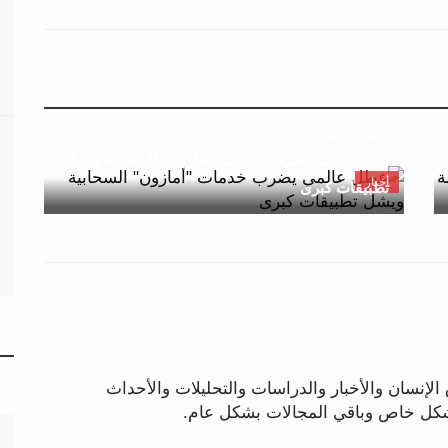
جسور بوست
20 أكتوبر 2025 - 15:00
عطل عالمي يضرب خدمات "أمازون" السحابية ويشل
أخبار
تطبيقات كبرى
لإنسان والأخبار والدراسات والتحليلات والأحداث
بشكل خاص وباقي المجالات بشكل عام.