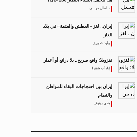
د. آمال موسى
إيران.. لغز «العطش والعتمة» في بلاد
الغاز
وليد خدوري
فنزويلا: واقع صريح.. بلا ذرائع أو أعذار
إياد أبو شقرا
إيران بين احتجاجات البقاء للمواطن
والنظام
هدى رؤوف