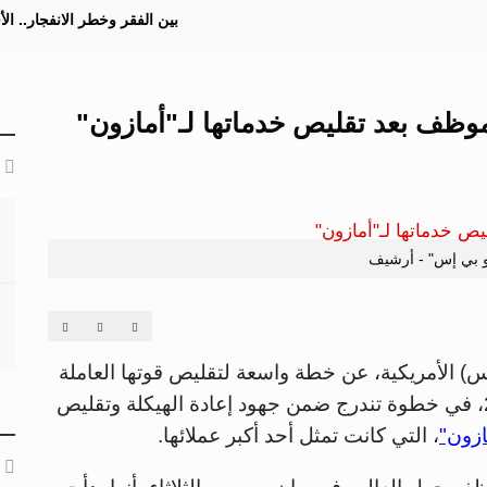
بين الفقر وخطر الانفجار.. ا
 بي إس" - أرشيف
) الأمريكية، عن خطة واسعة لتقليص قوتها العاملة
تشمل تسريح 20 ألف موظف خلال عام 2025، في خطوة تندرج ضمن جهود إعادة الهيكلة وتقليص
زون"
، التي كانت تمثل أحد أكبر عملائها.