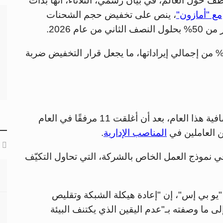
 التي توظف نحو 490 ألف موظف حول العالم، في بيان رسمي، الثلاثاء، أنها بدأت
مع "أمازون"
، ينص على تخفيض حجم الشحنات
ام 2026.
كان تعاون "يو بي إس" مع "أمازون" يمثل 12% من إجمالي إيراداتها، ما يجعل قرار التخفيض ضربة
وأفادت "يو بي إس" بأنها ستغلق 73 منشأة إضافية هذا العام، بعد أن أغلقت 11 مرفقًا في العام
المناصب الإدارية
.
ي نموذج العمل الخاص بالشركة، التي تحاول التكيّف
"يو بي إس"، إن "إعادة هيكلة الشبكة وتقليص
 ما وصفته بـ"عدم اليقين الذي يكتنف البيئة