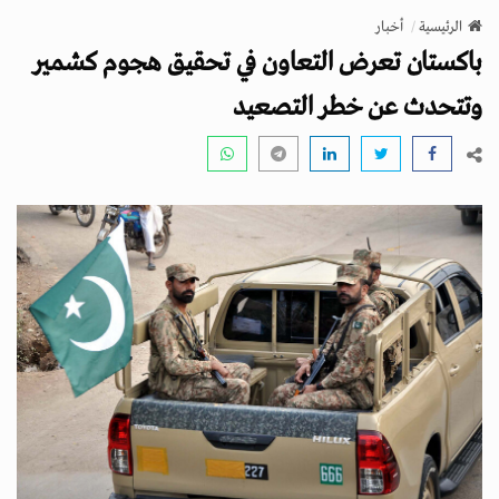
v
الرئيسية
أخبار
i
باكستان تعرض التعاون في تحقيق هجوم كشمير
g
a
وتتحدث عن خطر التصعيد
t
i
o
n