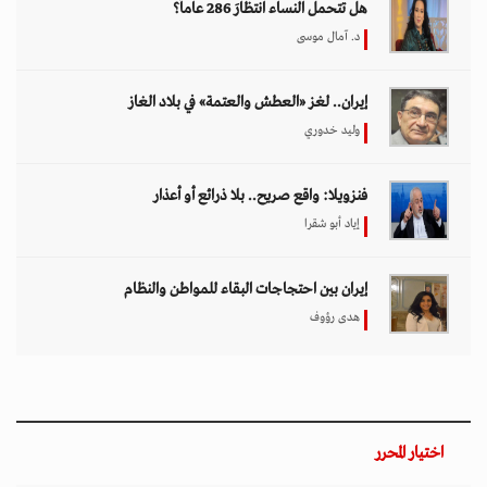
هل تتحمل النساء انتظارَ 286 عاماً؟
د. آمال موسى
إيران.. لغز «العطش والعتمة» في بلاد الغاز
وليد خدوري
فنزويلا: واقع صريح.. بلا ذرائع أو أعذار
إياد أبو شقرا
إيران بين احتجاجات البقاء للمواطن والنظام
هدى رؤوف
اختيار المحرر