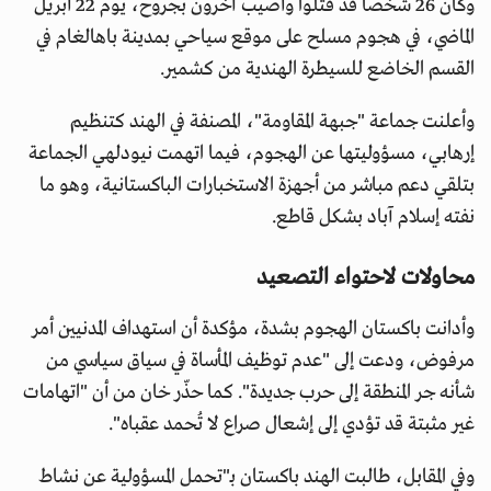
وكان 26 شخصاً قد قُتلوا وأصيب آخرون بجروح، يوم 22 أبريل
الماضي، في هجوم مسلح على موقع سياحي بمدينة باهالغام في
القسم الخاضع للسيطرة الهندية من كشمير.
وأعلنت جماعة "جبهة المقاومة"، المصنفة في الهند كتنظيم
إرهابي، مسؤوليتها عن الهجوم، فيما اتهمت نيودلهي الجماعة
بتلقي دعم مباشر من أجهزة الاستخبارات الباكستانية، وهو ما
نفته إسلام آباد بشكل قاطع.
محاولات لاحتواء التصعيد
وأدانت باكستان الهجوم بشدة، مؤكدة أن استهداف المدنيين أمر
مرفوض، ودعت إلى "عدم توظيف المأساة في سياق سياسي من
شأنه جر المنطقة إلى حرب جديدة". كما حذّر خان من أن "اتهامات
غير مثبتة قد تؤدي إلى إشعال صراع لا تُحمد عقباه".
وفي المقابل، طالبت الهند باكستان بـ"تحمل المسؤولية عن نشاط