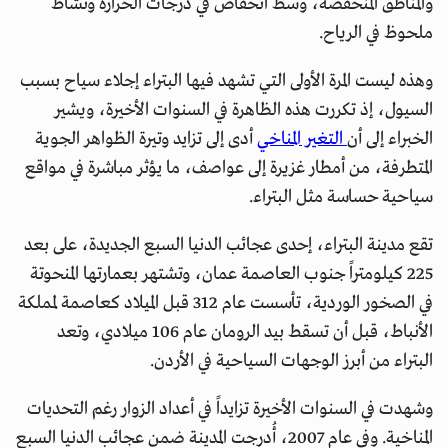
والمناطق المنخفضة، وسط انخفاض في درجات الحرارة ونشاط
ملحوظ في الرياح.
وهذه ليست المرة الأولى التي تشهد فيها البتراء إجلاء سياح بسبب
السيول، إذ تكررت هذه الظاهرة في السنوات الأخيرة، ويشير
الخبراء إلى أن
التغير المناخي
أدى إلى تزايد وتيرة الظواهر الجوية
المتطرفة، من أمطار غزيرة إلى عواصف، ما يؤثر مباشرة في مواقع
سياحية حساسة مثل البتراء.
تقع مدينة البتراء، إحدى عجائب الدنيا السبع الجديدة، على بعد
225 كيلومتراً جنوب العاصمة عمان، وتشتهر بعمارتها المنحوتة
في الصخور الوردية، تأسست عام 312 قبل الميلاد كعاصمة لمملكة
الأنباط، قبل أن تسقط بيد الرومان عام 106 ميلادي، وتعد
البتراء من أبرز الوجهات السياحية في الأردن.
وشهدت في السنوات الأخيرة تزايداً في أعداد الزوار رغم التحديات
المناخية. وفي عام 2007، أُدرجت المدينة ضمن عجائب الدنيا السبع