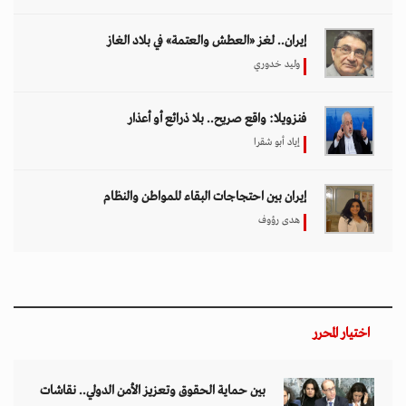
إيران.. لغز «العطش والعتمة» في بلاد الغاز
وليد خدوري
فنزويلا: واقع صريح.. بلا ذرائع أو أعذار
إياد أبو شقرا
إيران بين احتجاجات البقاء للمواطن والنظام
هدى رؤوف
اختيار المحرر
بين حماية الحقوق وتعزيز الأمن الدولي.. نقاشات