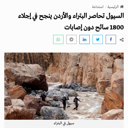
v
الرئيسية
استدامة
i
السيول تحاصر البتراء والأردن ينجح في إجلاء
g
a
1800 سائح دون إصابات
t
i
o
n
سيول في البتراء