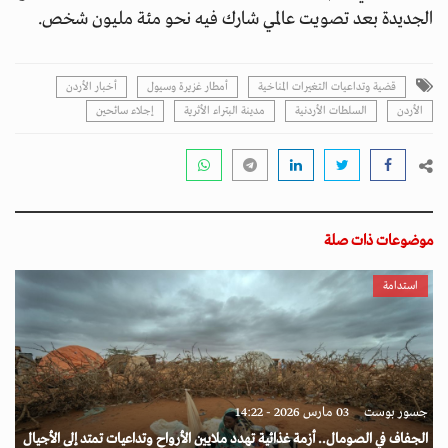
الجديدة بعد تصويت عالمي شارك فيه نحو مئة مليون شخص.
قضية وتداعيات التغيرات المناخية
أمطار غزيرة وسيول
أخبار الأردن
الأردن
السلطات الأردنية
مدينة البتراء الأثرية
إجلاء سائحين
موضوعات ذات صلة
استدامة
جسور بوست
03 مارس 2026 - 14:22
الجفاف في الصومال.. أزمة غذائية تهدد ملايين الأرواح وتداعيات تمتد إلى الأجيال