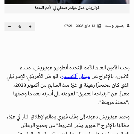
غوتيريش خلال مؤتمر صحفي في الأمم المتحدة
جسور بوست
13 مايو 2025 - 07:21
رحب الأمين العام للأمم المتحدة أنطونيو غوتيريش، مساء
الاثنين، بالإفراج عن
عيدان ألكسندر
، المواطن الأمريكي-الإسرائيلي
الذي كان محتجزًا رهينة في غزة منذ السابع من أكتوبر 2023،
معربًا عن "ارتياحه العميق" لعودته إلى أسرته بعد ما وصفها
بـ"محنة مروعة".
وجدد غوتيريش دعوته إلى وقف فوري ودائم لإطلاق النار في غزة،
مطالبًا بالإفراج "الفوري وغير المشروط" عن جميع الرهائن