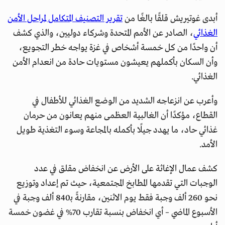
أبدى غوتيريش قلقًا بالغًا من
تقرير التصنيف المتكامل لمراحل الأمن
الغذائي
، الصادر عن الأمم المتحدة وشركاء دوليين، والذي كشف
أن واحدًا من كل خمسة أشخاص في غزة يواجه خطر التجويع،
وأن السكان بأكملهم يعيشون مستويات حادة من انعدام الأمن
الغذائي.
وأعرب عن انزعاجه الشديد من الوضع الغذائي للأطفال في
القطاع، مؤكدًا أن الغالبية العظمى منهم يعانون من حرمان
غذائي حاد، ما يهدد جيلًا بأكمله بالمجاعة وسوء التغذية طويل
الأمد.
كشف عمال الإغاثة على الأرض عن انخفاض مقلق في عدد
الوجبات التي تقدمها المطابخ المجتمعية، حيث تم إعداد وتوزيع
نحو 260 ألف وجبة فقط يوم الاثنين، مقارنةً بـ840 ألف وجبة في
الأسبوع الماضي – أي انخفاض بنسبة تقارب 70% في غضون خمسة