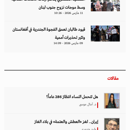
وسط موجات نزوح جنوب لبنان
11 مارس 2026 - 10:26
قيود طالبان تعمق الفجوة الجندرية في أفغانستان
وتثير تحذيرات أممية
09 مارس 2026 - 14:09
مقالات
هل تتحمل النساء انتظارَ 286 عاماً؟
د. آمال موسى
إيران.. لغز «العطش والعتمة» في بلاد الغاز
وليد خدوري