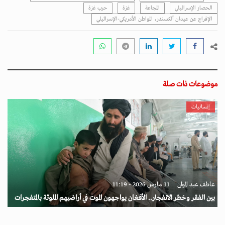
الحصار الإسرائيلي
المجاعة
غزة
حرب غزة
الإفراج عن عيدان ألكسندر، المواطن الأمريكي-الإسرائيلي
موضوعات ذات صلة
إنسانيات
عاطف عبد المولى
11 مارس 2026 - 11:19
بين الفقر وخطر الانفجار.. الأفغان يواجهون الموت في أراضيهم الملوثة بالمتفجرات