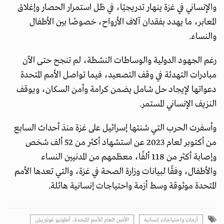
والإنساني في غزة ينهار تدريجيًا، في ظل استمرار الحصار وإغلاق
المعابر، ما يهدد بفقدان آلاف الأرواح، خصوصًا بين الأطفال
والنساء.
رغم الجهود الدولية والوساطات النشطة، لم تنجح حتى الآن
مبادرات التهدئة في وقف التصعيد، فيما تواصل الأمم المتحدة
دعواتها لإيجاد حل شامل يضمن كرامة وأمن السكان، ويوقف
النزيف الإنساني المستمر.
وأسفرت الحرب التي شنتها إسرائيل على غزة منذ أحداث السابع
من أكتوبر لعام 2023 عن استشهاد أكثر من 52 ألف شخص
وإصابة أكثر من 118 ألفًا، معظمهم من المدنيين النساء
والأطفال، وفقًا لبيانات وزارة الصحة في غزة، والتي تعدها الأمم
المتحدة موثوقة وسط أزمة واحتياجات إنسانية هائلة.
أزمات واحتياجات إنسانية
الأمين العام للأمم المتحدة، أنطونيو غوتيريش