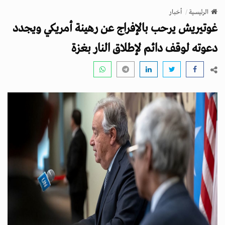
v
الرئيسية
أخبار
i
غوتيريش يرحب بالإفراج عن رهينة أمريكي ويجدد
g
a
دعوته لوقف دائم لإطلاق النار بغزة
t
i
o
n