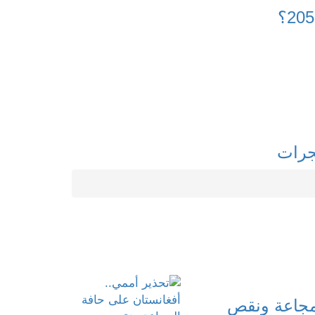
فجرات
لمجاعة ونقص