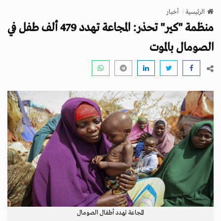
v
الرئيسية
أخبار
i
منظمة "كير" تحذر: المجاعة تهدد 479 ألف طفل في
g
a
الصومال بالموت
t
i
o
n
المجاعة تهدد أطفال الصومال