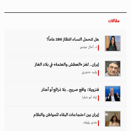
مقالات
هل تتحمل النساء انتظارَ 286 عاماً؟
د. آمال موسى
إيران.. لغز «العطش والعتمة» في بلاد الغاز
وليد خدوري
فنزويلا: واقع صريح.. بلا ذرائع أو أعذار
إياد أبو شقرا
إيران بين احتجاجات البقاء للمواطن والنظام
هدى رؤوف