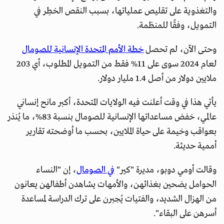
والتغذوية على تقليص عملياتها، بسبب النقص الخطِر في
التمويل، وفقًا للمنظمة.
وحتى الآن، لم تحصل
خطة الأمم المتحدة الإنسانية للصومال
لعام 2024 سوى على 11% فقط من التمويل المطلوب، أي 203
ملايين دولار من أصل 1.4 مليار دولار.
يأتي هذا في وقت أعلنت فيه الولايات المتحدة، أكبر مانح إنساني
عالمي، خفض مساعداتها الإنسانية للصومال بنسبة 83%، ما يُنذر
بعواقب وخيمة على حياة الملايين، بحسب ما أوضحته تقارير
أممية حديثة.
وقالت أومي دوبو، مديرة "كير"
في الصومال
، إن "النساء
الحوامل يضحين بغذائهن، والأمهات يشاهدن أطفالهن يعانون
من الهزال الشديد، والفتيات يُجبرن على ترك الدراسة لمساعدة
أسرهن على البقاء".