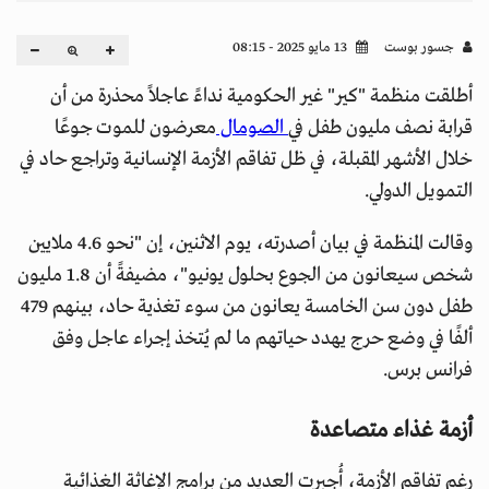
جسور بوست
13 مايو 2025 - 08:15
أطلقت منظمة "كير" غير الحكومية نداءً عاجلاً محذرة من أن
قرابة نصف مليون طفل في
الصومال
معرضون للموت جوعًا
خلال الأشهر المقبلة، في ظل تفاقم الأزمة الإنسانية وتراجع حاد في
التمويل الدولي.
وقالت المنظمة في بيان أصدرته، يوم الاثنين، إن "نحو 4.6 ملايين
شخص سيعانون من الجوع بحلول يونيو"، مضيفةً أن 1.8 مليون
طفل دون سن الخامسة يعانون من سوء تغذية حاد، بينهم 479
ألفًا في وضع حرج يهدد حياتهم ما لم يُتخذ إجراء عاجل وفق
فرانس برس.
أزمة غذاء متصاعدة
رغم تفاقم الأزمة، أُجبرت العديد من برامج الإغاثة الغذائية