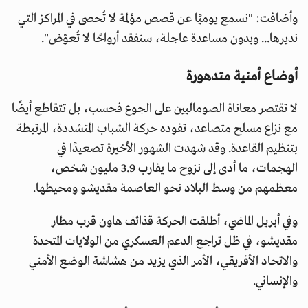
وأضافت: "نسمع يوميًا عن قصص مؤلمة لا تُحصى في المراكز التي
نديرها... وبدون مساعدة عاجلة، سنفقد أرواحًا لا تُعوّض".
أوضاع أمنية متدهورة
لا تقتصر معاناة الصوماليين على الجوع فحسب، بل تتقاطع أيضًا
مع نزاع مسلح متصاعد، تقوده حركة الشباب المتشددة، المرتبطة
بتنظيم القاعدة. وقد شهدت الشهور الأخيرة تصعيدًا في
الهجمات، ما أدى إلى نزوح ما يقارب 3.9 مليون شخص،
معظمهم من وسط البلاد نحو العاصمة مقديشو ومحيطها.
وفي أبريل الماضي، أطلقت الحركة قذائف هاون قرب مطار
مقديشو، في ظل تراجع الدعم العسكري من الولايات المتحدة
والاتحاد الأفريقي، الأمر الذي يزيد من هشاشة الوضع الأمني
والإنساني.