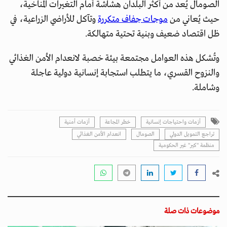
الصومال يُعد من أكثر البلدان هشاشة أمام التغيرات المناخية،
حيث يُعاني من
موجات جفاف متكررة
وتآكل للأراضي الزراعية، في
ظل اقتصاد ضعيف وبنية تحتية متهالكة.
وتُشكل هذه العوامل مجتمعة بيئة خصبة لانعدام الأمن الغذائي
والنزوح القسري، ما يتطلب استجابة إنسانية دولية عاجلة
وشاملة.
أزمات واحتياجات إنسانية
خطر المجاعة
أزمات أمنية
تراجع التمويل الدولي
الصومال
انعدام الأمن الغذائي
منظمة "كير" غير الحكومية
موضوعات ذات صلة