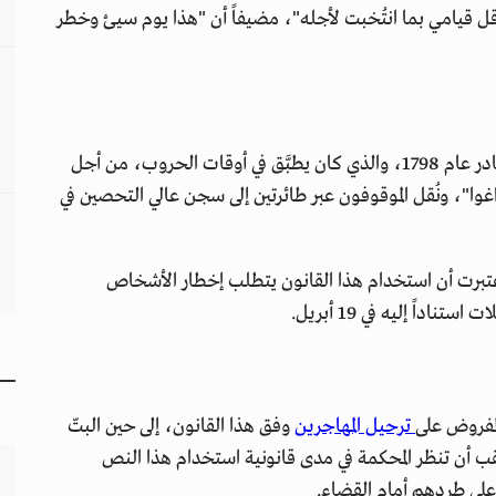
قل قيامي بما انتُخبت لأجله"، مضيفاً أن "هذا يوم سيئ وخطر
" الصادر عام 1798، والذي كان يطبَّق في أوقات الحروب، من أجل
غوا"، ونُقل الموقوفون عبر طائرتين إلى سجن عالي التحصين في
اعتبرت أن استخدام هذا القانون يتطلب إخطار الأشخاص
اً إليه في 19 أبريل.
لمفروض على
ترحيل المهاجرين
وفق هذا القانون، إلى حين البتّ
تقب أن تنظر المحكمة في مدى قانونية استخدام هذا النص
على طردهم أمام القضاء.