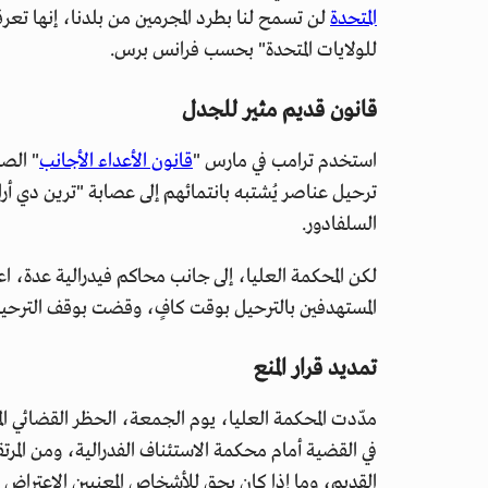
المتحدة
لن تسمح لنا بطرد المجرمين من بلدنا، إنها تعر
للولايات المتحدة" بحسب فرانس برس.
قانون قديم مثير للجدل
استخدم ترامب في مارس "
قانون الأعداء الأجانب
ترحيل عناصر يُشتبه بانتمائهم إلى عصابة "ترين دي أرا
السلفادور.
لكن المحكمة العليا، إلى جانب محاكم فيدرالية عدة، 
المستهدفين بالترحيل بوقت كافٍ، وقضت بوقف الترحيلات استناد
تمديد قرار المنع
مدّدت المحكمة العليا، يوم الجمعة، الحظر القضائي ا
في القضية أمام محكمة الاستئناف الفدرالية، ومن المر
القديم، وما إذا كان يحق للأشخاص المعنيين الاعتراض 