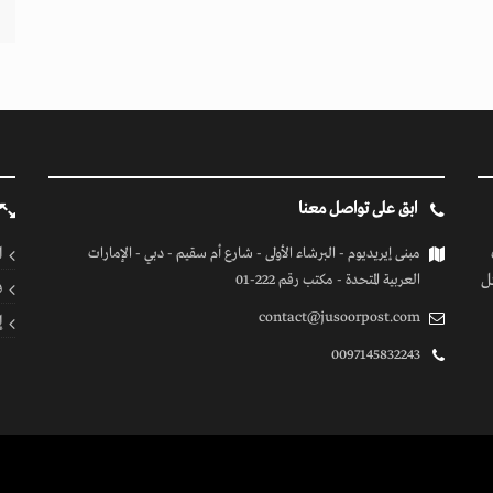
ابق على تواصل معنا
ا
مبنى إيريديوم - البرشاء الأولى - شارع أم سقيم - دبي - الإمارات
ل
العربية المتحدة - مكتب رقم 222-01
ف
contact@jusoorpost.com
إ
0097145832243