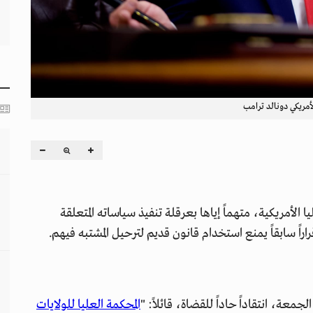
أمريكي دونالد ترامب
 الأمريكية، متهماً إياها بعرقلة تنفيذ سياساته المتعلقة
راً سابقاً يمنع استخدام قانون قديم لترحيل المشتبه فيهم.
ة، انتقاداً حاداً للقضاة، قائلاً: "
المحكمة العليا للولايات