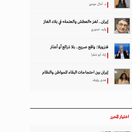
د. آمال موسى
إيران.. لغز «العطش والعتمة» في بلاد الغاز
وليد خدوري
فنزويلا: واقع صريح.. بلا ذرائع أو أعذار
إياد أبو شقرا
إيران بين احتجاجات البقاء للمواطن والنظام
هدى رؤوف
اختيار المحرر