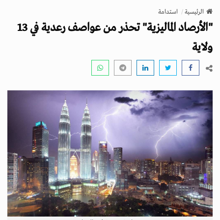
v
الرئيسية
استدامة
i
"الأرصاد الماليزية" تحذر من عواصف رعدية في 13
g
a
ولاية
t
i
o
n