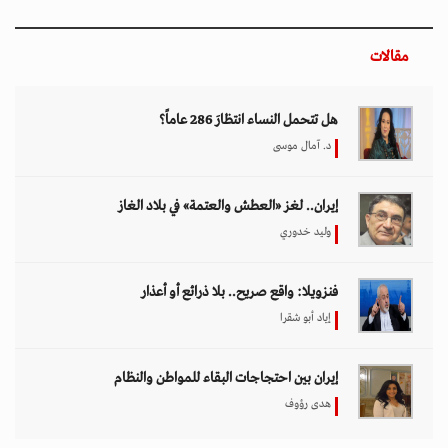
مقالات
هل تتحمل النساء انتظارَ 286 عاماً؟
د. آمال موسى
إيران.. لغز «العطش والعتمة» في بلاد الغاز
وليد خدوري
فنزويلا: واقع صريح.. بلا ذرائع أو أعذار
إياد أبو شقرا
إيران بين احتجاجات البقاء للمواطن والنظام
هدى رؤوف