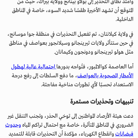
وامتد نطاق التحذير إلى بولاو بينانج وولاية بيراك، حيث من
المتوقع أن تشهد الأخيرة طقسًا شديد السوء، خاصة في المناطق
الداخلية.
في ولاية كيلانتان، تم تفعيل التحذيرات في منطقة جوا موسانج،
في حين ستتأثر ولايات تيرينجانو وسيلانجور بعواصف في مناطق
مثل هولو تيرينجانو ودونجون وكيمانان.
أما العاصمة كوالالمبور، فتُواجه بدورها
احتمالية عالية لهطول
الأمطار المصحوبة بالعواصف
، ما دفع السلطات إلى رفع درجة
الاستعداد تحسبًا لأي تطورات مناخية مفاجئة.
تنبيهات وتحذيرات مستمرة
دعت هيئة الأرصاد المواطنين إلى توخي الحذر، وتجنب التنقل غير
الضروري في المناطق المتأثرة، خاصة مع احتمال تراكم المياه
وحدوث
فيضانات
وانقطاع الكهرباء، مؤكدة أن التحذيرات قابلة للتمديد