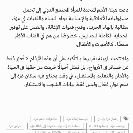
دعت هيئة الأمم المتحدة للمرأة المجتمع الدولي إلى تحمل
مسؤولياته الأخلاقية والإنسانية تجاه النساء والفتيات في غزة،
مطالبة بإنهاء الحرب، وفتح قنوات الإغاثة، والعمل على توفير
الحماية الكاملة للمدنيين، خصوصًا من هم في الفئات الأكثر
ضعفًا، كالأمهات والأطفال.
واختتمت الهيئة تقريرها بالتأكيد على أن هذه الأرقام لا تُعبّر فقط
عن خسائر في الأرواح، بل تمثل أجيالًا حُرمَت من حقها في الحياة
والأمان والتعليم والمستقبل، في وقت يحتاج فيه سكان غزة إلى
دعم دولي فعّال وليس فقط بيانات الشجب والاستنكار.
إعمار غزة ولبنان
مؤسسة إغاثة غزة
مظاهرات لدعم غزة
مؤسسة غزة الإنسانية (GHF)
مساعدات إنسانية محدودة إلى قطاع غزة
مرضى غزة
التصعيد الإسرائيلي في غزة
استهداف المدنيين والأطفال في قطاع غزة