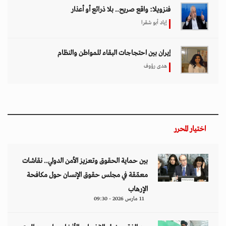
فنزويلا: واقع صريح.. بلا ذرائع أو أعذار
إياد أبو شقرا
إيران بين احتجاجات البقاء للمواطن والنظام
هدى رؤوف
اختيار المحرر
بين حماية الحقوق وتعزيز الأمن الدولي.. نقاشات
معمّقة في مجلس حقوق الإنسان حول مكافحة
الإرهاب
11 مارس 2026 - 09:30