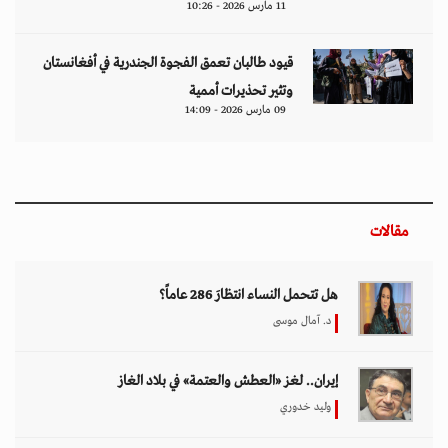
11 مارس 2026 - 10:26
قيود طالبان تعمق الفجوة الجندرية في أفغانستان
وتثير تحذيرات أممية
09 مارس 2026 - 14:09
مقالات
هل تتحمل النساء انتظارَ 286 عاماً؟
د. آمال موسى
إيران.. لغز «العطش والعتمة» في بلاد الغاز
وليد خدوري