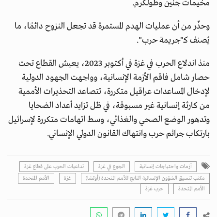
مخيمات جنين وطولكرم.
وحذّر من أن عمليات الهدم المستمرة قد تجعل النزوح دائمًا، ما
يُصنف كـ"جريمة حرب".
منذ اندلاع الحرب في غزة في أكتوبر 2023، يعيش القطاع تحت
حصار شامل فاقم الأزمة الإنسانية، وواجهت الجهود الدولية
لإدخال المساعدات عراقيل متكررة، تتصاعد التحذيرات الأممية
من كارثة إنسانية غير مسبوقة، في ظل تزايد أعداد الضحايا
وتدهور الوضع الصحي والغذائي، وسط اتهامات متكررة لإسرائيل
بارتكاب جرائم حرب وانتهاك القانون الدولي الإنساني.
أزمات واحتياجات إنسانية
الجوع في غزة
تداعيات الحرب على قطاع غزة
مكتب تنسيق الشؤون الإنسانية التابع للأمم المتحدة (أوتشا)
غزة
الأمم المتحدة
اﻷمم المتحدة
حرب غزة