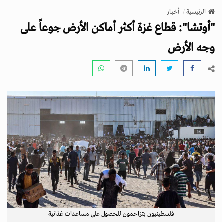
v
الرئيسية
أخبار
i
"أوتشا": قطاع غزة أكثر أماكن الأرض جوعاً على
g
a
وجه الأرض
t
i
o
n
فلسطينيون يتزاحمون للحصول على مساعدات غذائية