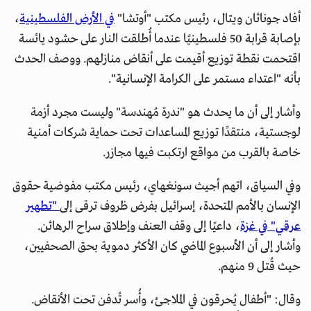
أفاد جوناثان ويتال، رئيس مكتب "أوتشا"
في الأرض الفلسطينية
،
بإصابة قرابة 50 فلسطينيًا عندما أُطلقت النار على حشود يائسة
اقتحمت نقطة توزيع أقيمت على أنقاض منازلهم. ووصف الحدث
بأنه "اعتداء مستمر على الكرامة الإنسانية".
وأشار إلى أن ما يحدث هو "ندرة مُهندسة" وليست مجرد أزمة
لوجستية، منتقدًا توزيع المساعدات تحت حماية شركات أمنية
خاصة بالقرب من مواقع ارتكبت فيها مجازر.
وفي السياق، اتهم أجيث سونغهاي، رئيس مكتب مفوضية حقوق
الإنسان بالأمم المتحدة، إسرائيل بفرض ظروف ترقى إلى
"تطهير
عرقي" في غزة
، داعيًا إلى وقف العنف وإطلاق سراح الرهائن.
وأشار إلى أن الأسبوع الماضي كان الأكثر دموية بحق الصحفيين،
حيث قُتل 9 منهم.
وقال: "أطفال يُحرقون في الملاجئ، وأُسر تُدفن تحت الأنقاض.