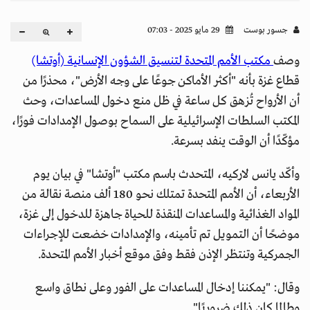
جسور بوست
29 مايو 2025 - 07:03
وصف
مكتب الأمم المتحدة لتنسيق الشؤون الإنسانية (أوتشا)
قطاع غزة بأنه "أكثر الأماكن جوعًا على وجه الأرض"، محذرًا من
أن الأرواح تُزهق كل ساعة في ظل منع دخول المساعدات، وحث
المكتب السلطات الإسرائيلية على السماح بوصول الإمدادات فورًا،
مؤكّدًا أن الوقت ينفد بسرعة.
وأكّد يانس لاركيه، المتحدث باسم مكتب "أوتشا" في بيان يوم
الأربعاء، أن الأمم المتحدة تمتلك نحو 180 ألف منصة نقالة من
المواد الغذائية والمساعدات المنقذة للحياة جاهزة للدخول إلى غزة،
موضحًا أن التمويل تم تأمينه، والإمدادات خضعت للإجراءات
الجمركية وتنتظر الإذن فقط وفق موقع أخبار الأمم المتحدة.
وقال: "يمكننا إدخال المساعدات على الفور وعلى نطاق واسع
وطالما كان ذلك ضروريًا".