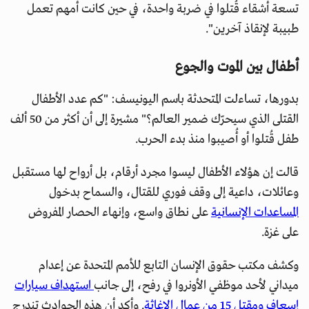
تسعة أشقاء قُتلوا في ضربة واحدة، في حين كانت أمهم تعمل
طبيبة لإنقاذ آخرين".
أطفال بين الموت والجوع
بدورها، تساءلت المتحدثة باسم اليونيسف: "كم عدد الأطفال
القتلى الذي سيحرّك ضمير العالم؟" مشيرة إلى أن أكثر من 50 ألف
طفل قُتلوا أو أُصيبوا منذ بدء الحرب.
قالت إن هؤلاء الأطفال ليسوا مجرد أرقام، بل أرواح لها مستقبل
وعائلات، داعية إلى وقف فوري للقتال، والسماح بدخول
المساعدات الإنسانية
على نطاق واسع، وإنهاء الحصار المفروض
على غزة.
وكشف مكتب حقوق الإنسان التابع للأمم المتحدة عن إعدام
ميداني لأحد موظفي الأونروا في رفح، إلى جانب
استهداف سيارات
إسعاف ومقتل 15 من عمال الإغاثة
. وأكد أن هذه الحوادث تندرج