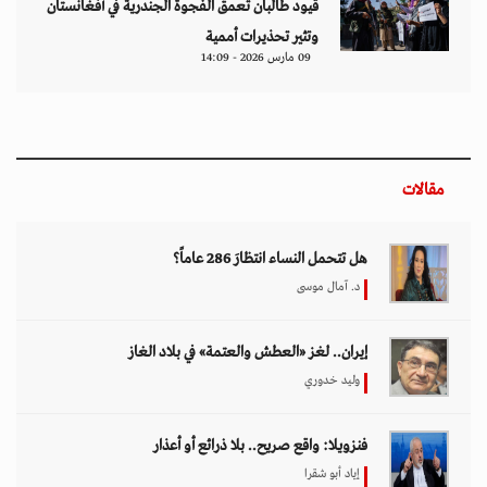
قيود طالبان تعمق الفجوة الجندرية في أفغانستان
وتثير تحذيرات أممية
09 مارس 2026 - 14:09
مقالات
هل تتحمل النساء انتظارَ 286 عاماً؟
د. آمال موسى
إيران.. لغز «العطش والعتمة» في بلاد الغاز
وليد خدوري
فنزويلا: واقع صريح.. بلا ذرائع أو أعذار
إياد أبو شقرا