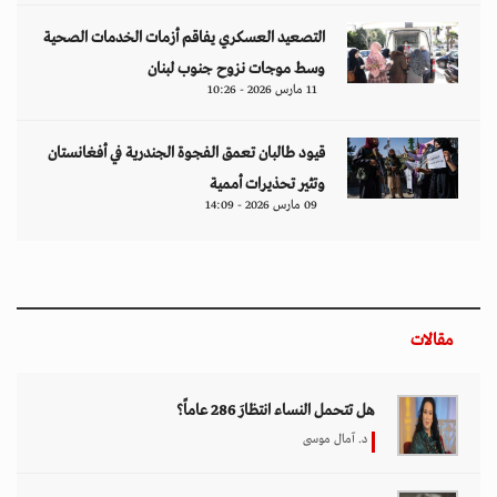
التصعيد العسكري يفاقم أزمات الخدمات الصحية
وسط موجات نزوح جنوب لبنان
11 مارس 2026 - 10:26
قيود طالبان تعمق الفجوة الجندرية في أفغانستان
وتثير تحذيرات أممية
09 مارس 2026 - 14:09
مقالات
هل تتحمل النساء انتظارَ 286 عاماً؟
د. آمال موسى