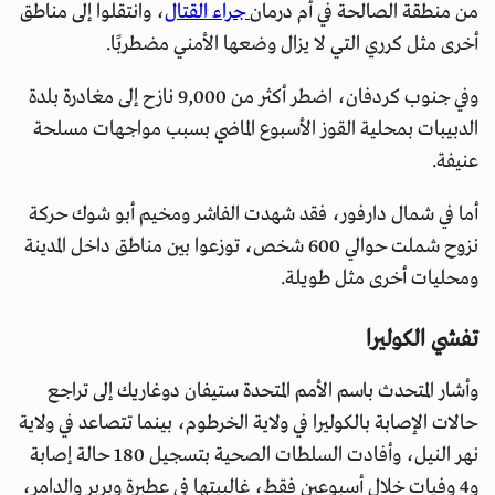
من منطقة الصالحة في أم درمان
جراء القتال
، وانتقلوا إلى مناطق
أخرى مثل كرري التي لا يزال وضعها الأمني مضطربًا.
وفي جنوب كردفان، اضطر أكثر من 9,000 نازح إلى مغادرة بلدة
الدبيبات بمحلية القوز الأسبوع الماضي بسبب مواجهات مسلحة
عنيفة.
أما في شمال دارفور، فقد شهدت الفاشر ومخيم أبو شوك حركة
نزوح شملت حوالي 600 شخص، توزعوا بين مناطق داخل المدينة
ومحليات أخرى مثل طويلة.
تفشي الكوليرا
وأشار المتحدث باسم الأمم المتحدة ستيفان دوغاريك إلى تراجع
حالات الإصابة بالكوليرا في ولاية الخرطوم، بينما تتصاعد في ولاية
نهر النيل، وأفادت السلطات الصحية بتسجيل 180 حالة إصابة
و4 وفيات خلال أسبوعين فقط، غالبيتها في عطبرة وبربر والدامر،