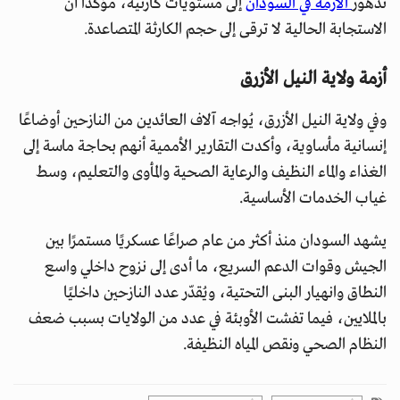
تدهور
الأزمة في السودان
إلى مستويات كارثية، مؤكداً أن
الاستجابة الحالية لا ترقى إلى حجم الكارثة المتصاعدة.
أزمة ولاية النيل الأزرق
وفي ولاية النيل الأزرق، يُواجه آلاف العائدين من النازحين أوضاعًا
إنسانية مأساوية، وأكدت التقارير الأممية أنهم بحاجة ماسة إلى
الغذاء والماء النظيف والرعاية الصحية والمأوى والتعليم، وسط
غياب الخدمات الأساسية.
يشهد السودان منذ أكثر من عام صراعًا عسكريًا مستمرًا بين
الجيش وقوات الدعم السريع، ما أدى إلى نزوح داخلي واسع
النطاق وانهيار البنى التحتية، ويُقدّر عدد النازحين داخليًا
بالملايين، فيما تفشت الأوبئة في عدد من الولايات بسبب ضعف
النظام الصحي ونقص المياه النظيفة.