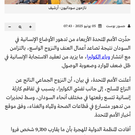
نازحون سودانيون- أرشيف
جسور بوست
05 يونيو 2025 - 07:43
حذّرت الأمم المتحدة الأربعاء من تدهور الأوضاع الإنسانية في
السودان نتيجة تصاعد أعمال العنف والنزوح الواسع، بالتزامن
مع انتشار
وباء الكوليرا
، ما يزيد من تعقيد الاستجابة الإنسانية في
ظل ضعف الموارد وصعوبة الوصول.
أعلنت الأمم المتحدة، في بيان، أن النزوح الجماعي الناتج عن
النزاع المسلح، إلى جانب تفشي الكوليرا، يتسبب في تفاقم كارثة
إنسانية تتسع رقعتها في مختلف أنحاء السودان، وسط تحذيرات
من تدهور متسارع في قطاعات الصحة والمياه والغذاء، وفق موقع
أخبار الأمم المتحدة.
أفادت المنظمة الدولية للهجرة بأن ما يقارب 9,700 شخص فروا