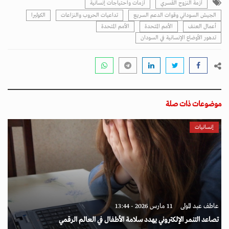
أزمة النزوح القسري
أزمات واحتياجات إنسانية
الجيش السوداني وقوات الدعم السريع
تداعيات الحروب والنزاعات
الكوليرا
أعمال العنف
الأمم المتحدة
اﻷمم المتحدة
تدهور الأوضاع الإنسانية في السودان
موضوعات ذات صلة
إنسانيات
عاطف عبد المولى
11 مارس 2026 - 13:44
تصاعد التنمر الإلكتروني يهدد سلامة الأطفال في العالم الرقمي