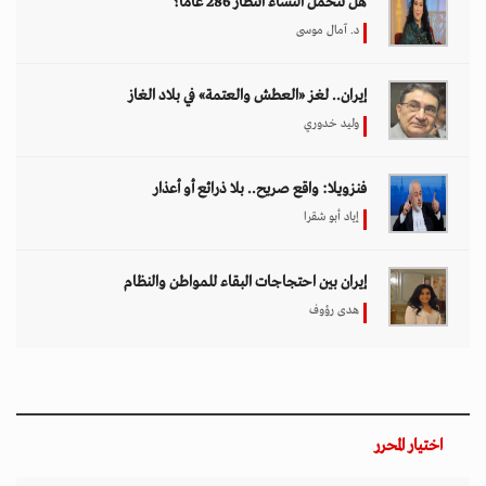
هل تتحمل النساء انتظارَ 286 عاماً؟
د. آمال موسى
إيران.. لغز «العطش والعتمة» في بلاد الغاز
وليد خدوري
فنزويلا: واقع صريح.. بلا ذرائع أو أعذار
إياد أبو شقرا
إيران بين احتجاجات البقاء للمواطن والنظام
هدى رؤوف
اختيار المحرر