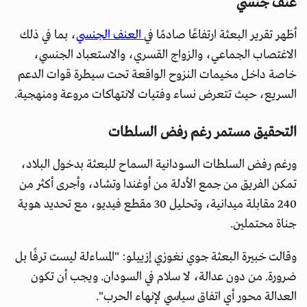
عنف جنسي
أظهر تقرير البعثة ارتفاعًا صادمًا في
العنف الجنسي
، بما في ذلك
الاغتصاب الجماعي، والزواج القسري، والاستعباد الجنسي،
خاصة داخل مخيمات النزوح الواقعة تحت سيطرة قوات الدعم
السريع، حيث تتعرض نساء وفتيات لانتهاكات مروعة ومنهجية.
التحقيق مستمر رغم رفض السلطات
ورغم رفض السلطات السودانية السماح للبعثة بدخول البلاد،
تمكن الفريق من جمع الأدلة من أوغندا وتشاد، وأجرى أكثر من
240 مقابلة ميدانية، وتحليل 30 مقطع فيديو، مع تحديد هوية
جناة محتملين.
وقالت خبيرة البعثة جوي نغوزي إزييلو: "المساءلة ليست ترفًا بل
ضرورة. من دون عدالة، لا سلام في السودان. ويجب أن تكون
العدالة محور أي اتفاق سياسي لإنهاء الحرب".