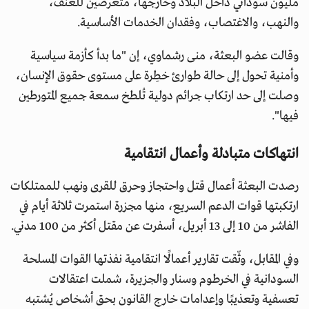
مليون سوداني داخل البلاد وخارجها، متعرضين للعنف،
والنهب، والاغتصاب، وفقدان الخدمات الأساسية.
وقالت عضو البعثة، منى رشماوي، إن "ما بدأ كأزمة سياسية
وأمنية تحول إلى حالة طوارئ خطِرة على مستوى حقوق الإنسان،
وصلت إلى حد ارتكاب جرائم دولية تُلطخ سمعة جميع المتورطين
فيها".
انتهاكات متبادلة وأعمال انتقامية
رصدت البعثة أعمال قتل واحتجاز وحرق للقرى ونهب للممتلكات
ارتكبتها قوات الدعم السريع، منها مجزرة استمرت ثلاثة أيام في
الفاشر من 10 إلى 13 أبريل، أسفرت عن مقتل أكثر من 100 مدني.
وفي المقابل، وثّقت تقارير أعمالًا انتقامية نفذتها القوات المسلحة
السودانية في الخرطوم وسنار والجزيرة، شملت اعتقالات
تعسفية وتعذيبًا وإعدامات خارج القانون بحق أشخاص يُشتبه