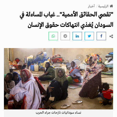
v
الرئيسية
أخبار
i
"تقصي الحقائق الأممية".. غياب المساءلة في
g
a
السودان يُغذي انتهاكات حقوق الإنسان
t
i
o
n
نساء سودانيات نازحات جراء الحرب