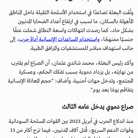
وثّقت البعثة تصاعدًا في استخدام الأسلحة الثقيلة داخل المناطق
المأهولة بالسكان، ما تسبب في ارتفاع أعداد الضحايا المدنيين
بشكل حاد، كما رصدت انتهاكات واسعة النطاق شملت عنفًا
جنسيًا ممنهجًا،
واستخدام المساعدات الإنسانية أداةَ حرب
، إلى
جانب استهداف مباشر للمستشفيات والمرافق الطبية.
وأكد رئيس البعثة، محمد شاندي عثمان، أن الصراع لم يقترب
من نهايته، بل يزداد دموية بسبب تفكك الحكم، وعسكرة
المجتمع، وتدخل جهات أجنبية. وأضاف: "حجم المعاناة الإنسانية
يتفاقم يومًا بعد يوم".
صراع دموي يدخل عامه الثالث
منذ اندلاع الحرب في أبريل 2023 بين القوات المسلحة السودانية
وقوات الدعم السريع، قُتل آلاف المدنيين، فيما نزح أكثر من 13