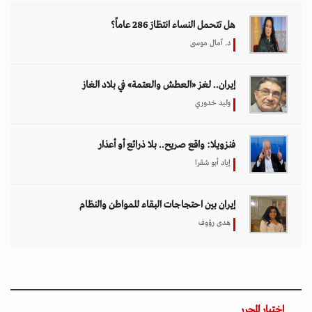
هل تتحمل النساء انتظارَ 286 عاماً؟
د. آمال موسى
إيران.. لغز «العطش والعتمة» في بلاد الغاز
وليد خدوري
فنزويلا: واقع صريح.. بلا ذرائع أو أعذار
إياد أبو شقرا
إيران بين احتجاجات البقاء للمواطن والنظام
هدى رؤوف
اختيار المحرر