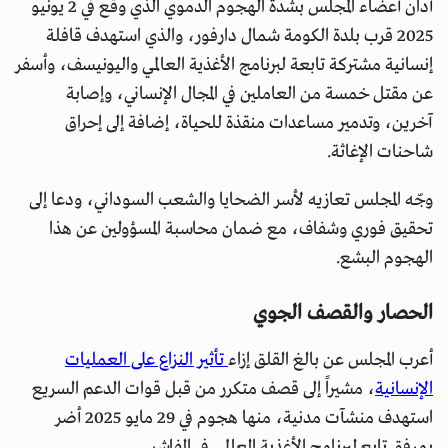
أدان أعضاء المجلس بشدة الهجوم الدموي الذي وقع في 2 يونيو
2025 قرب بلدة الكومة شمال دارفور، والذي استهدف قافلة
إنسانية مشتركة تابعة لبرنامج الأغذية العالمي واليونيسف، وأسفر
عن مقتل خمسة من العاملين في المجال الإنساني، وإصابة
آخرين، وتدمير مساعدات منقذة للحياة، إضافة إلى إحراق
شاحنات الإغاثة.
وجّه المجلس تعازيه لأسر الضحايا والشعب السوداني، ودعا إلى
تحقيق فوري وشفاف، مع ضمان محاسبة المسؤولين عن هذا
الهجوم البشع.
الحصار والقصف الجوي
أعرب المجلس عن بالغ القلق إزاء
تأثير النزاع على العمليات
الإنسانية
، مشيراً إلى قصف متكرر من قبل قوات الدعم السريع
استهدف منشآت مدنية، منها هجوم في 29 مايو 2025 أضر
بمرفق تابع لبرنامج الأغذية العالمي في الفاشر.