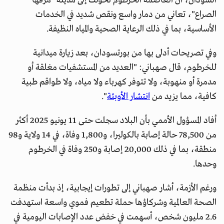
السودان، أن العاصمة الخرطوم تحولت إلى مدينة "مزقها
الصراع"، تعاني من دمار واسع ونقص شديد في الخدمات
الأساسية، بما في ذلك الرعاية الصحية والمياه النظيفة.
وفي تصريحات أدلى بها من بورتسودان، بعد زيارة ميدانية
للخرطوم، قال صهباني: "العديد من المستشفيات مغلقة أو
مدمرة أو منهوبة، ولا تتوفر كهرباء ولا مياه، ولا طواقم طبية
كافية، مما يزيد من
انتشار الأوبئة
".
أفاد المسؤول الأممي بأن البلاد سجلت حتى 11 يونيو 2025 أكثر
من 78,500 حالة إصابة بالكوليرا، و1,800 وفاة، في 14 ولاية و98
منطقة، بما في ذلك 20,000 إصابة و250 وفاة في الخرطوم
وحدها.
ورغم الأزمة، أشار صهباني إلى تطورات إيجابية، إذ بدأت منظمة
الصحة العالمية وشركاؤها حملة تطعيم فموي واسعة استهدفت
2.6 مليون شخص، أسهمت في خفض عدد الإصابات اليومية في