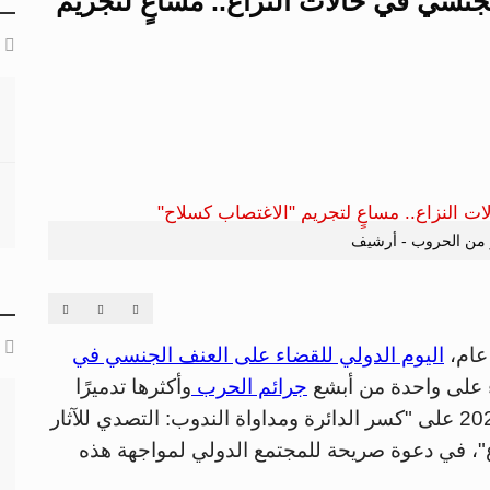
جنسي في حالات النزاع.. مساعٍ لتجريم
ر من الحروب - أرشيف
عام،
اليوم الدولي للقضاء على العنف الجنسي في
ء على واحدة من أبشع
جرائم الحرب
وأكثرها تدميرًا
للنسيج الاجتماعي، ويُركز موضوع هذا العام 2025 على "كسر الدائرة ومداواة الندوب: التصدي للآثار
اع"، في دعوة صريحة للمجتمع الدولي لمواجهة هذه