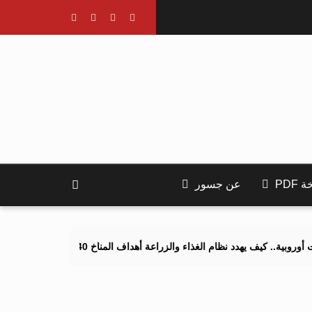
PDF
عن جسور
دد نظام الغذاء والزراعة أهداف المناخ 2040 و2050؟
تصاعد التنمر ال