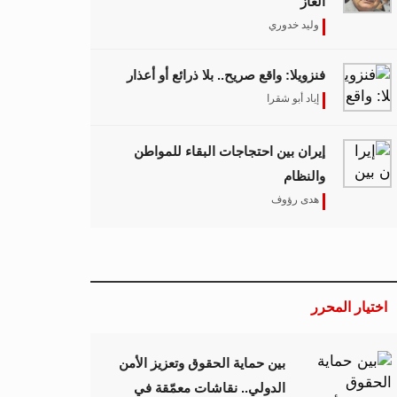
الغاز
وليد خدوري
فنزويلا: واقع صريح.. بلا ذرائع أو أعذار
إياد أبو شقرا
إيران بين احتجاجات البقاء للمواطن
والنظام
هدى رؤوف
اختيار المحرر
بين حماية الحقوق وتعزيز الأمن
الدولي.. نقاشات معمّقة في