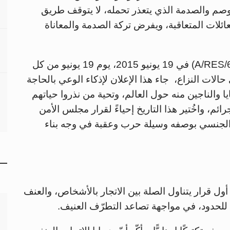
وصم والصدمة الذي يتعذر تحمله، لا يتوقف طريق
عائلات المتعاقبة، ويفرض تركة الصدمة والمعاناة
وأعلنت الجمعية العامة للأمم المتحدة (A/RES/69/293) في 19 يونيو 2015، يوم 19 يونيو من كل
حالات النزاع، جاء هذا الإعلان لإذكاء الوعي بالحاجة
ا والناجين منه حول العالم، وتحية من نذروا حياتهم
ائم، واخُتير هذا التاريخ إحياءً لقرار مجلس الأمن
 العنف الجنسي بوصفه وسيلة حرب وعقبة في وجه بناء
 الأمن القرار 2331 (2016)، وهو أول قرار يتناول الصلة بين الاتجار بالأشخاص، والعنف
 للحدود، في مواجهة تصاعد التطرّف العنيف.