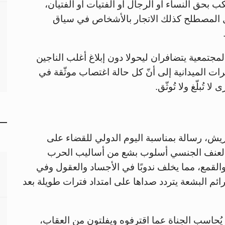
 بحق النساء أو الرجال أو الفتيات أو الفتيان،
شمل المصطلح كذلك الاتجار بالأشخاص في سياق
مجتمعية يتضافران ليحولا دون إبلاغ أغلب الناجين
رات الميدانية إلى أنّ كل حالة اغتصاب موثّقة في
تُبلّغ ولا تُوثّق.
يريش، رسالة بمناسبة اليوم الدولي للقضاء على
ن العنف الجنسي أسلوب بشع من أساليب الحرب
لقمع، مما يخلف ندوبًا في الأجساد والعقول وفي
ئم البشعة يتردد صداها على امتداد فترات طويلة بعد
 يُحاسب الجناة عما اقترفوه ويفلتون من العقاب،