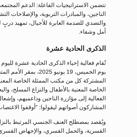
تتضمن الاستراتيجيات الفاعلة: الدعم المجتمعي
الناجين، والمبادرات التربوية، والإصلاحات التش
والتصدي للصدمة العابرة للأجيال، تمهيد دربٍ ل
أمل وشفاء.
الذكرى الحادية عشرة
تُقام فعالية إحياء الذكرى الحادية عشرة لليو
يوم الخميس، 19 يونيو 25
المشتركة كل من مكتب الممثلة الخاصة المعني
الخاصة المعنية بالأطفال والنزاع المسلح، والبع
الفعالية إلى مؤازرة الناجين وداعميهم، وإشعال
المشاركون أصواتهم ليقولوا: "أوقفوا الاغتصا
ويُقصد بمصطلح العنف الجنسي المرتبط بالنزاع
القسرية، والحمل القسري، والإجهاض القسري،