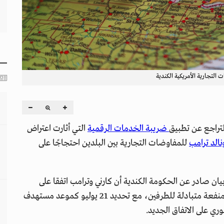
 التجارية الأمريكية الكندية
لتراجع عن تطبيق
ضريبة الخدمات الرقمية
التي أثارت اعتراض
نالد ترامب
للمفاوضات التجارية بين البلدين احتجاجًا على
ان صادر عن الحكومة الكندية أن كارني وترامب اتفقا على
استئناف المحادثات بشأن اتفاقية تجارية شاملة تحقق منفعة متبادلة للطرفين، مع تحديد 21 يوليو كموعد مستهدف
فوري على الاتفاق الجديد.