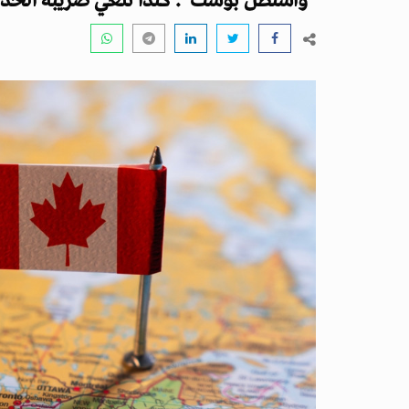
"واشنطن بوست": كندا تلغي ضريبة الخدم