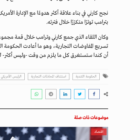
نجح كارني في بناء علاقة أكثر هدوءًا مع الإدارة الأمر
بترامب توترًا متكرّرًا خلال فترته.
وكان اللقاء الذي جمع كارني وترامب خلال قمة مجموع
تسريع المفاوضات التجارية، وهو ما أعادت الحكومة الكند
أن كندا ستستغرق كل ما يلزم من وقت -وليس أكثر- للت
الحكومة الكندية
استئناف المحادثات التجارية
الرئيس الأمريكي 
موضوعات ذات صلة
اقتصاد