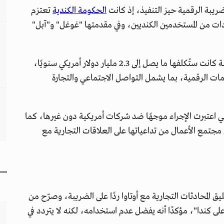
بة الرقمية حيز التنفيذ، إذ كانت
الحكومة الكندية
تعتزم
دات من المستخدمين الكنديين، وفي مقدمتها "غوغل" و"آبل"
قدّرت مجموعة صناعية تمثل هذه الشركات أن الضريبة كانت ستُكلفها ما يصل إلى 2.3 مليار دولار أمريكي سنويًا،
دمات الرقمية، بما يشمل التواصل الاجتماعي والتجارة
عتبرت الإجراء موجهًا ضد شركات أمريكية دون غيرها، كما
مجتمع الأعمال من تداعياتها على العلاقات التجارية مع
ق المحادثات التجارية مع أوتاوا ردًا على الضريبة، وصرّح من
ا على كندا"، مؤكدًا أنه يفضل عدم استخدامه، لكنه لا يتردد في