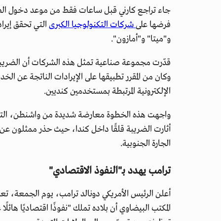
جاء تراجع كارني قبل ساعات فقط من موعد دخول الضري
فرضها على
شركات التكنولوجيا الكبرى
التي تحقق إيرا
و"ميتا" و"أمازون".
وكان من المقرر تطبيقها على الإيرادات الناتجة عن الخ
الإلكترونية المرتبطة بمستخدمين كنديين.
واجهت هذه الخطوة معارضة شديدة من واشنطن، التي ا
أثارت الضريبة قلقًا داخل كندا، حيث حذر ممثلون عن 
الجارة الجنوبية.
ترامب يهدد بـ"النفوذ الاقتصادي"
أعلن الرئيس الأمريكي دونالد ترامب، يوم الجمعة، تعلي
المكتب البيضاوي أن بلاده تملك "نفوذًا اقتصاديًا هائلً