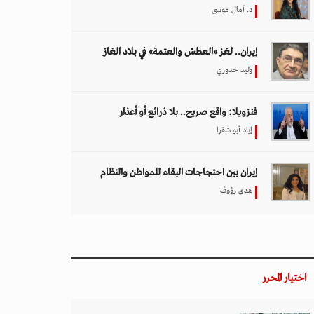
د. آمال موسى
إيران.. لغز «العطش والعتمة» في بلاد الغاز
وليد خدوري
فنزويلا: واقع صريح.. بلا ذرائع أو أعذار
إياد أبو شقرا
إيران بين احتجاجات البقاء للمواطن والنظام
هدى رؤوف
اختيار المحرر