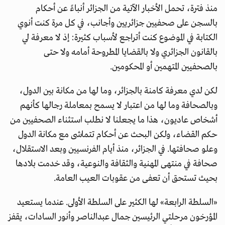
منذ فترة، تحمل الأخبار الآتية من الجزائر أنباءً عن أحكام
بالسجن على صحفيين جزائريين وأجانب، في كل مرة كنت أنوي
الكتابة في الموضوع كنت أتراجع لأسباب كثيرة: إذ لا معرفة لي
بالقانون الجزائري ولا بالقضايا المطروحة أمامه ولا حتى
بالصحفيين المتهمين أو المحكومين.
لكن لدي معرفة كامنة بالجزائر، وما لها من مكانة بين الدول،
وبالصحافة وما لها من اعتبار لا يسمح بمعاملة رجالها كأنهم
أشخاص عاديون، هذا ما يجعلنا لا نطلب استثناء الصحفيين من
حكم القضاء، ولكن البحث عن أحكام تتماشى مع مكانة الدول
وعلو صحافتها. في الجزائر، منذ أيام الفرنسيين وبعد الاستقلال،
صحافة في منتهى المهنية والثقافة والنوعية، وقد خدمت بلادها
بحيث تستحق أن تعفى من عقوبات العيب العامة.
«السلطة الرابعة» لها الكثير على السلطة الأولى. عندما يستعيد
المؤرخون مرحلتي الرئيسين جمال عبدالناصر وأنور السادات، يقفز