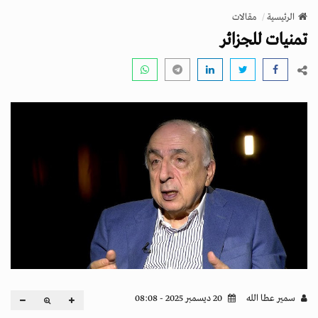
v
الرئيسية
مقالات
i
تمنيات للجزائر
g
a
t
i
o
n
سمير عطا الله
20 ديسمبر 2025 - 08:08