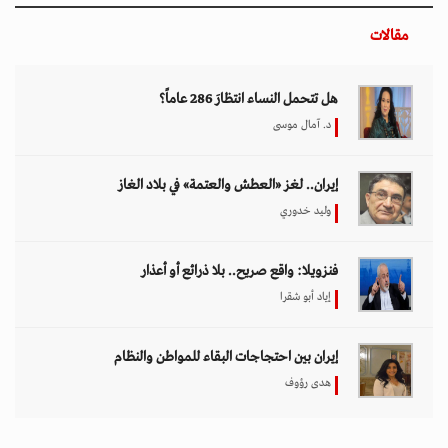
مقالات
هل تتحمل النساء انتظارَ 286 عاماً؟
د. آمال موسى
إيران.. لغز «العطش والعتمة» في بلاد الغاز
وليد خدوري
فنزويلا: واقع صريح.. بلا ذرائع أو أعذار
إياد أبو شقرا
إيران بين احتجاجات البقاء للمواطن والنظام
هدى رؤوف