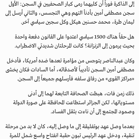
إلى الذاكرة فوراً أن كليهما رمى كبار الصحفيين في السجن: الأول
سجن مصطفى أمين بأدنأ التهم وهي التجسس، والثاني أرسل إلى
ليمان طرة، محمد حسنين هيكل وكل سجين سياسي آخر.
هل حقاً هناك 1500 سياسي اعتدوا على القانون دفعة واحدة
بحيث يرمون إلى الزنزانة؟ كانت المرحلتان شديدتي الاضطراب.
وكان عبدالناصر يتوجس من مؤامرة تعدها ضده أمريكا، فأدخل
مصطفى أمين السجن تأديباً لأصدقائه، أما السادات فكان يخشى
«مراكز القوى» من رفاق سلفه فأرسلهم جميعاً إلى السجن.
ذلك زمن فات، هبطت الصحافة التابعة لهما إلى أدنى
مستوياتها، لكن الجزائر استطاعت المحافظة على صورة الدولة
وصمود المجتمع إلى أن ناءت بثقل الفساد.
بعدما وصل عهد بوتفليقة إلى ما وصل إليه، كان لا بد من مرحلة
تنقية، ودخل عهد الرئيس تبون حقبة انفتاح واسع شمل للمرة