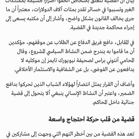
بيان أن القضية تتعلق بأشخاص ألحقوا أضراراً جسيمة بممتلكات
الغير وتسببوا في خسائر تقدر بمئات آلاف الدولارات، معتبراً أن ما
جرى يخالف القانون بشكل واضح، وأشار إلى أن مكتبه يسعى إلى
إجراء محاكمة جديدة في القضية.
في المقابل، دافع فريق الدفاع عن الطلاب عن موقفهم، مؤكدين
أن ما قاموا به يندرج ضمن النشاط السياسي المشروع، وقال
المحامي أنتوني براس لصحيفة نيويورك تايمز إن موكليه لا
يدافعون عن الفوضى، بل عن الشفافية والاستثمار الأخلاقي.
وأضاف أن القرار يمثل انتصاراً لهؤلاء الشباب الذين تحركوا بدافع
الضمير، واعتبر أن النشاط الإنساني ينبغي ألا يتحول إلى قضية
جنائية داخل المحاكم.
قضية من قلب حركة احتجاج واسعة
تعد هذه القضية من بين أخطر التهم التي وجهت إلى مشاركين في