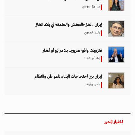
د. آمال موسى
إيران.. لغز «العطش والعتمة» في بلاد الغاز
وليد خدوري
فنزويلا: واقع صريح.. بلا ذرائع أو أعذار
إياد أبو شقرا
إيران بين احتجاجات البقاء للمواطن والنظام
هدى رؤوف
اختيار المحرر