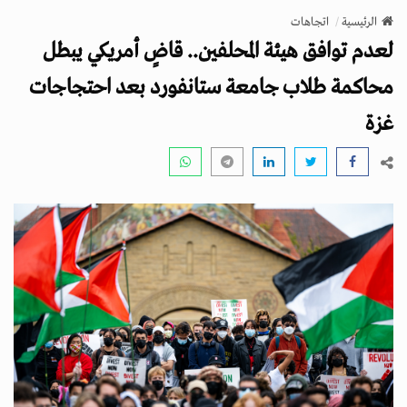
v
الرئيسية
اتجاهات
i
لعدم توافق هيئة المحلفين.. قاضٍ أمريكي يبطل
g
a
محاكمة طلاب جامعة ستانفورد بعد احتجاجات
t
غزة
i
o
n