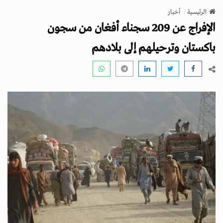
v
الرئيسية
أخبار
i
الإفراج عن 209 سجناء أفغان من سجون
g
a
باكستان وترحيلهم إلى بلادهم
t
i
o
n