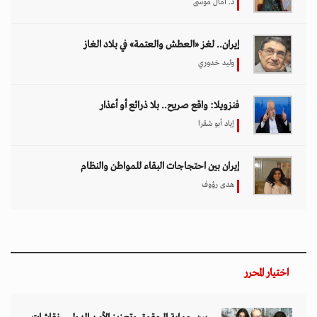
د. آمال موسى
إيران.. لغز «العطش والعتمة» في بلاد الغاز
وليد خدوري
فنزويلا: واقع صريح.. بلا ذرائع أو أعذار
إياد أبو شقرا
إيران بين احتجاجات البقاء للمواطن والنظام
هدى رؤوف
اختيار المحرر