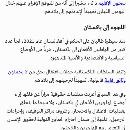
سجون الإقليم
ذاته، مشيراً إلى أنه من المتوقع الإفراج عنهم خلال
اليومين المقبلين تمهيداً لإعادتهم إلى بلادهم.
اللجوء إلى باكستان
منذ سيطرة طالبان على الحكم في أفغانستان عام 2021، لجأ عدد
كبير من المواطنين الأفغان إلى باكستان، هرباً من الأوضاع
السياسية والاقتصادية والأمنية المتدهورة.
وتنفذ السلطات الباكستانية حملات اعتقال بحق من
لا يحملون
وثائق إقامة
قانونية، تمهيداً لترحيلهم إلى بلادهم.
وفي هذا السياق أعربت منظمات حقوقية مراراً عن قلقها إزاء
أوضاع المهاجرين الأفغان في باكستان، ولا سيما ما يتعلق
بعمليات الاعتقال والاحتجاز، وظروف مراكز التوقيف، وإجراءات
الترحيل، داعية إلى ضمان احترام المعايير الدولية لحقوق الإنسان
في التعامل مع المهاجرين واللاجئين.