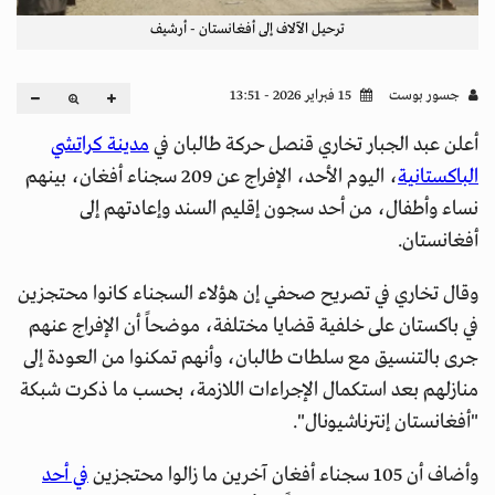
ترحيل الآلاف إلى أفغانستان - أرشيف
جسور بوست
15 فبراير 2026 - 13:51
أعلن عبد الجبار تخاري قنصل حركة طالبان في
مدينة كراتشي
الباكستانية
، اليوم الأحد، الإفراج عن 209 سجناء أفغان، بينهم
نساء وأطفال، من أحد سجون إقليم السند وإعادتهم إلى
أفغانستان.
وقال تخاري في تصريح صحفي إن هؤلاء السجناء كانوا محتجزين
في باكستان على خلفية قضايا مختلفة، موضحاً أن الإفراج عنهم
جرى بالتنسيق مع سلطات طالبان، وأنهم تمكنوا من العودة إلى
منازلهم بعد استكمال الإجراءات اللازمة، بحسب ما ذكرت شبكة
"أفغانستان إنترناشيونال".
وأضاف أن 105 سجناء أفغان آخرين ما زالوا محتجزين
في أحد