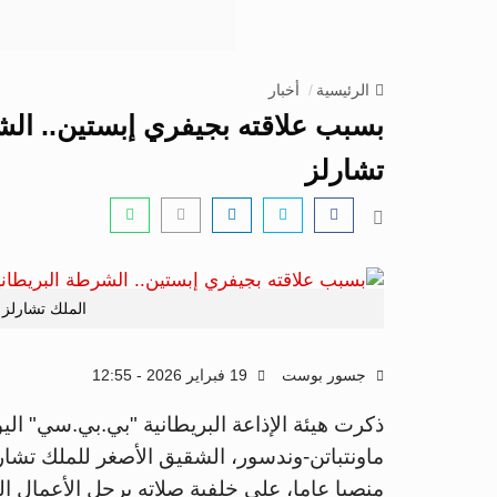
الرئيسية
أخبار
بسبب علاقته بجيفري إبستين.. الش
تشارلز
الملك تشارلز 
جسور بوست
19 فبراير 2026 - 12:55
ذكرت هيئة الإذاعة البريطانية "بي.بي.سي" ال
ماونتباتن-وندسور، الشقيق الأصغر للملك تشارل
منصبا عاما، على خلفية صلاته برجل الأعمال ا