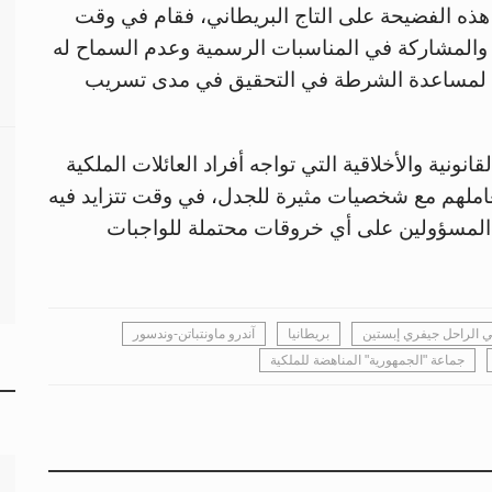
 هذه الفضيحة على التاج البريطاني، فقام في وقت
ة والمشاركة في المناسبات الرسمية وعدم السماح له
اد لمساعدة الشرطة في التحقيق في مدى تسريب
ونية والأخلاقية التي تواجه أفراد العائلات الملكية
عاملهم مع شخصيات مثيرة للجدل، في وقت تتزايد فيه
المسؤولين على أي خروقات محتملة للواجبات
ي الراحل جيفري إبستين
بريطانيا
آندرو ماونتباتن-وندسور
جماعة "الجمهورية" المناهضة للملكية