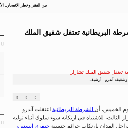
بين الفقر وخطر الانفجار.. ا
رطة البريطانية تعتقل شقيق الملك
وشقيقه آندرو - أرشيف
يوم الخميس، أن
الشرطة البريطانية
اعتقلت آندرو
ز الثالث، للاشتباه في ارتكابه سوء سلوك أثناء توليه
لراحل المدان بارتكاب جرائم جنسية
جيفري إبستين،