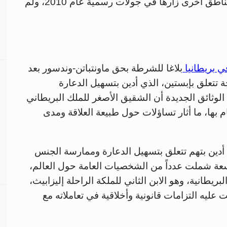
أظهرت تبادله تقارير عن فيتنام وسنغافورة ومناطق أخرى زارها في جولات رسمية عام 2010، ولم
ي بريطانيا
بلاغا للشرطة بحق ماونتباتن-وندسور بعد
ة تتعلق بإبستين، الذي أدين بتسهيل الدعارة
 مع قاصر في 2008، وتضيف الوثائق الجديدة أن الشقيق الأصغر للملك البريطاني
 بها، ما أثار تساؤلات حول طبيعة العلاقة ومدى
ة جيفري إبستين إلى عام 2008 حين أدين بتهم تتعلق بتسهيل الدعارة وممارسة الجنس
ة شملت عدداً من الشخصيات العامة حول العالم،
بريطانية، وهو الابن الثاني للملكة الراحلة إليزابيث،
ليه التزامات قانونية وأخلاقية في تعاملاته مع