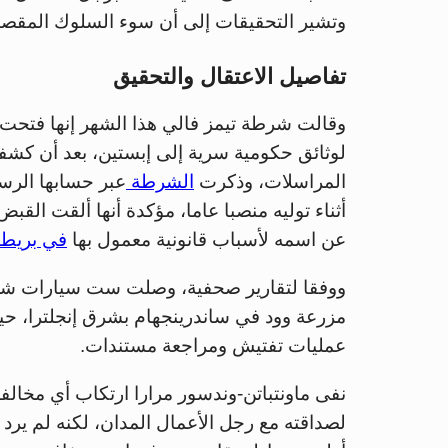
وتشير التحقيقات إلى أن سوء السلوك المقصود
تفاصيل الاعتقال والتحقيق
وقالت شرطة تيمز فالي هذا الشهر إنها فتحت 
لوثائق حكومية سرية إلى إبستين، بعد أن كشف
المراسلات، وذكرت
الشرطة
عبر حسابها الرس
أثناء توليه منصبا عاما، مؤكدة أنها ألقت ال
عن اسمه لأسباب قانونية معمول بها
في بريطان
ووفقا لتقارير صحفية، وصلت ست سيارات شرطة
مزرعة وود في ساندرينجهام بشرق إنجلترا، حي
عمليات تفتيش ومراجعة مستندات.
نفى ماونتباتن-وندسور مرارا ارتكاب أي مخال
لصداقته مع رجل الأعمال المدان، لكنه لم يرد