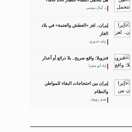
د. آمال موسى
إيران.. لغز «العطش والعتمة» في بلاد
الغاز
وليد خدوري
فنزويلا: واقع صريح.. بلا ذرائع أو أعذار
إياد أبو شقرا
إيران بين احتجاجات البقاء للمواطن
والنظام
هدى رؤوف