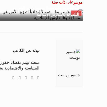
جسور بوست
25 فبراير 2026 - 13:45
موضوعات ذات صلة
كير ستارمر يعلن تمويلاً إضافياً لتعزيز الأمن في
أخبار
المساجد والمدارس الإسلامية
نبذة عن الكاتب
منصة تهتم بقضايا حقوق ا
السياسية والاقتصادية 
جسور بوست