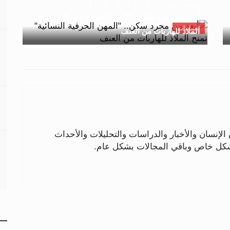
زينب مكي
22 فبراير 2026 - 11:25
أبعد من مجرد سكن.. "المهن الحرفية النسائية" تمنح
إنسانيات
الملاذ للهاربات من العنف
لإنسان والأخبار والدراسات والتحليلات والأحداث
بشكل خاص وباقي المجالات بشكل عام.