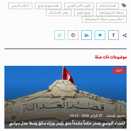
قضايا وأحكام
قانون الأمن القومي
قضاء هونغ كونغ
أحكام بالسجن
نشطاء الديموقراطية
هونغ كونغ
رفض الاستئناف
أحكام سجن نشطاء الديمقراطية
موضوعات ذات صلة
أخبار
جسور بوست
27 فبراير 2026 - 10:13
القضاء التونسي يصدر حكماً مشدداً بحق رئيس وزراء سابق وسط جدل سياسي