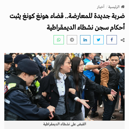
v
الرئيسية
أخبار
i
ضربة جديدة للمعارضة.. قضاء هونغ كونغ يثبت
g
a
أحكام سجن نشطاء الديمقراطية
t
i
o
n
القبض على نشطاء الديمقراطية