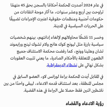
في عام 2024 أصدرت المحكمة أحكامًا بالسجن بحق 45 متهمًا
تراوحت بين أربع وعشر سنوات، ما أثار موجة انتقادات من
حكومات أجنبية ومنظمات حقوقية اعتبرت الإجراءات تضييقًا
على الحريات السياسية في المدينة.
وخسر 11 ناشطًا محاولاتهم لإلغاء إدانتهم، بينهم شخصيات
سياسية بارزة مثل ليونج كوك هانج ولام تشوك تينج ورايموند
تشان وهلينا وونج، كما رفضت محكمة الاستئناف جميع
الطعون المتعلقة بالأحكام الصادرة، ما يعني تثبيت العقوبات
بشكل نهائي على
نشطاء الديمقراطية
.
في المقابل أيدت المحكمة براءة لورانس لاو، العضو السابق في
مجلس المنطقة، بعد استئناف قدمه الادعاء، ليبقى واحدًا من بين
ناشطين اثنين فقط حصلا على البراءة في هذه القضية.
رؤية الادعاء والقضاء