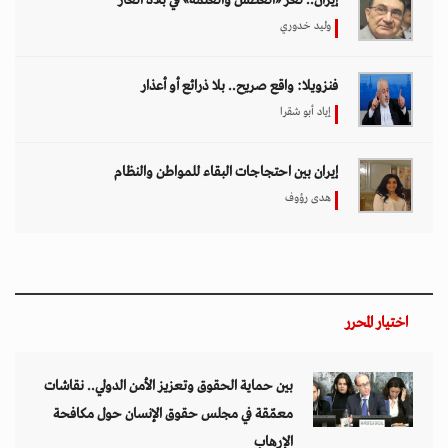
إيران.. لغز «العطش والعتمة» في بلاد الغاز
وليد خدوري
فنزويلا: واقع صريح.. بلا ذرائع أو أعذار
إياد أبو شقرا
إيران بين احتجاجات البقاء للمواطن والنظام
هدى رؤوف
اختيار المحرر
بين حماية الحقوق وتعزيز الأمن الدولي.. نقاشات
معمّقة في مجلس حقوق الإنسان حول مكافحة
الإرهاب