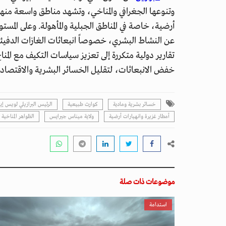
وتنوعها الجغرافي والمناخي، وتشهد مناطق واسعة منها
أرضية، خاصة في المناطق الجبلية والمأهولة. وعلى المستوى
عن النشاط البشري، خصوصاً انبعاثات الغازات الدفيئة
تقارير دولية متكررة إلى تعزيز سياسات التكيف مع المناخ
خفض الانبعاثات، لتقليل الخسائر البشرية والاقتصادية
خسائر بشرية ومادية
كوارث طبيعية
الرئيس البرازيلي لويس إين
أمطار غزيرة وانهيارات أرضية
ولاية ميناس جيرايس
الظواهر المناخية 
موضوعات ذات صلة
استدامة