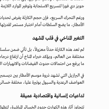
جويز دي فورا لتسريع الاستجابة وتوفير الموارد اللازمة ل
ورغم التحرك السريع، فإن حجم الكارثة يفرض تحديات
الأمطار، ما يضع السلطات أمام اختبار مستمر لقدرتها عل
التغير المناخي في قلب المشهد
لم تعد هذه الكارثة حدثاً معزولاً، بل تأتي ضمن سلس
مختلفة من العالم، ويؤكد خبراء المناخ أن ارتفاع درجات
ما يرفع من احتمالات حدوث الفيضانات والانهيارات ال
في البرازيل التي تشهد ذروة موسم الأمطار بين ديسمب
العواصف الرعدية والسيول بوتيرة عليا، مخلفة خسائر ب
تداعيات إنسانية واقتصادية عميقة
تتجاوز آثار هذه الكوارث حدود الخسائر المباشرة، لتط