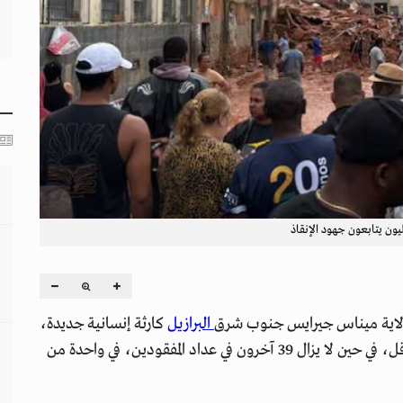
يون يتابعون جهود الإنقاذ
ولاية ميناس جيرايس جنوب شرق
البرازيل
كارثة إنسانية جديدة،
بعدما تسببت أمطار غزيرة في مقتل 30 شخصاً على الأقل، في حين لا يزال 39 آخرون في عداد المفقودين، في واحدة من