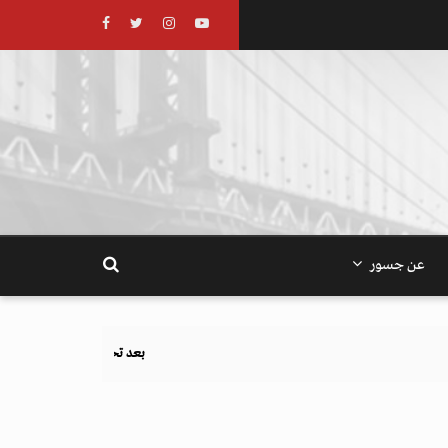
عن جسور
بعد تحذيرات أوروبية.. كيف يهدد نظام الغذاء والزراعة أهداف