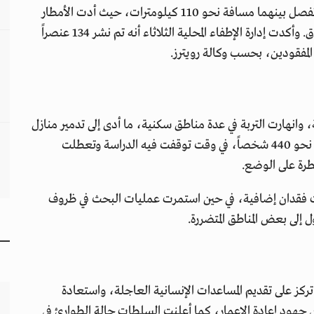
الوفيات سُجلت في مدينتي جويز دي فورا وأوبا اللتين تفصل بينهما مسافة نحو 110 كيلومترات، حيث أدت الأمطار
الغزيرة إلى سيول جارفة وانهيارات أرضية واسعة النطاق. وأكدت إدارة الإطفاء المحلية الثلاثاء أنه تم نشر 134 عنصراً
المفقودين، بحسب وكالة رويترز.
، وانهارت التربة في عدة مناطق سكنية، ما أدى إلى تدمير منازل
وتشريد مئات السكان، وأعلنت السلطات المحلية نزوح نحو 440 شخصاً، في وقت توقفت فيه الدراسة وتعطلت
رة على الوضع.
ت فقدان إضافية، في حين استمرت عمليات البحث في ظروف
لى بعض المناطق المتضررة.
ركز على تقديم المساعدات الإنسانية العاجلة، واستعادة
 جهود إعادة الإعمار، كما أعلنت السلطات حالة الطوارئ في