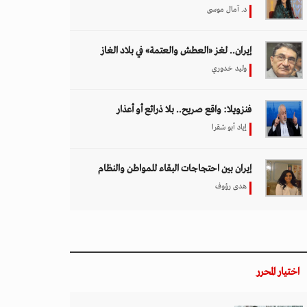
د. آمال موسى
إيران.. لغز «العطش والعتمة» في بلاد الغاز
وليد خدوري
فنزويلا: واقع صريح.. بلا ذرائع أو أعذار
إياد أبو شقرا
إيران بين احتجاجات البقاء للمواطن والنظام
هدى رؤوف
اختيار المحرر