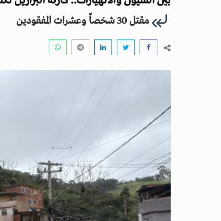
بين السيول والانهيارات.. كارثة البرازيل ت
مقتل 30 شخصاً وعشرات المفقودين