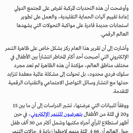
وأوضحت أن هذه التحديات المركبة تفرض على المجتمع الدولي
إعادة تقييم آليات الحماية التقليدية، والعمل على تطوير
استجابات جديدة قادرة على مواكبة التحولات التي يشهدها
العالم الرقمي.
وأشارت إلى أن تقرير هذا العام ركز بشكل خاص على ظاهرة التنمر
الإلكتروني التي أصبحت أحد أكثر المخاطر انتشاراً بين الأطفال في
مختلف مناطق العالم، مؤكدة أن هذه الظاهرة لم تعد مجرد
سلوك فردي محدود، بل تحولت إلى مشكلة عالمية معقدة تتزايد
حدتها مع انتشار وسائل التواصل الاجتماعي والتقنيات الرقمية
المتقدمة.
ووفقاً للبيانات التي عرضتها، تشير الدراسات إلى أن ما بين 15
و20 في المئة من الأطفال
يتعرضون للتنمر الإلكتروني
، في حين
أظهر استطلاع للرأي أجراه مكتبها وشمل أكثر من 30 ألف طفل
حول العالم أن 66 في المئة منهم لاحظوا زيادة في حالات التنمر