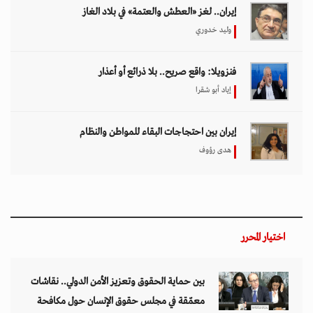
إيران.. لغز «العطش والعتمة» في بلاد الغاز
وليد خدوري
فنزويلا: واقع صريح.. بلا ذرائع أو أعذار
إياد أبو شقرا
إيران بين احتجاجات البقاء للمواطن والنظام
هدى رؤوف
اختيار المحرر
بين حماية الحقوق وتعزيز الأمن الدولي.. نقاشات
معمّقة في مجلس حقوق الإنسان حول مكافحة