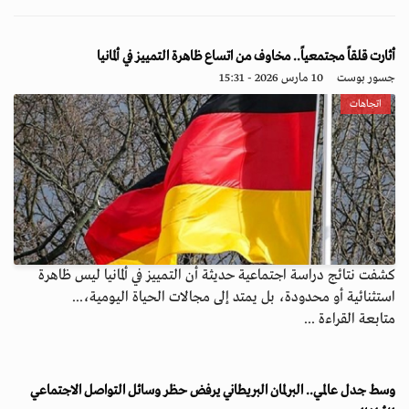
أثارت قلقاً مجتمعياً.. مخاوف من اتساع ظاهرة التمييز في ألمانيا
جسور بوست
10 مارس 2026 - 15:31
اتجاهات
كشفت نتائج دراسة اجتماعية حديثة أن التمييز في ألمانيا ليس ظاهرة
استثنائية أو محدودة، بل يمتد إلى مجالات الحياة اليومية،...
متابعة القراءة ...
وسط جدل عالمي.. البرلمان البريطاني يرفض حظر وسائل التواصل الاجتماعي