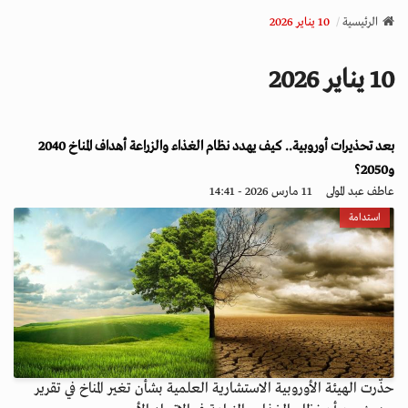
v
الرئيسية
10 يناير 2026
i
g
10 يناير 2026
a
t
i
بعد تحذيرات أوروبية.. كيف يهدد نظام الغذاء والزراعة أهداف المناخ 2040
o
n
و2050؟
عاطف عبد المولى
11 مارس 2026 - 14:41
استدامة
حذّرت الهيئة الأوروبية الاستشارية العلمية بشأن تغير المناخ في تقرير