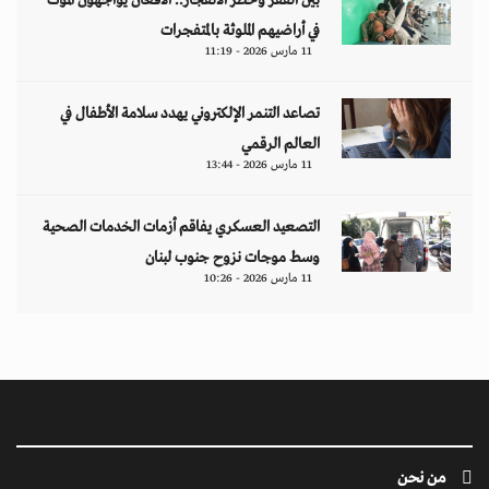
من نحن
منصة تهتم بقضايا حقوق الإنسان والأخبار والدراسات والتحليلات والأحداث
السياسية والاقتصادية بشكل خاص وباقي المجالات بشكل عام.
ابق على تواصل معنا
مبنى إيريديوم - البرشاء الأولى - شارع أم سقيم - دبي - الإمارات العربية المتحدة -
مكتب رقم 222-01
contact@jusoorpost.com
0097145832243