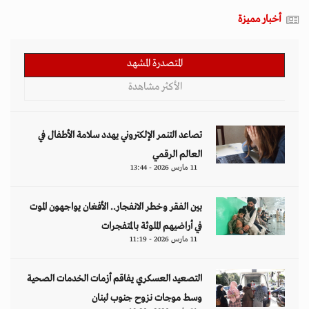
التصعيد العسكري يفاقم أزمات الخدمات الصحية
وسط موجات نزوح جنوب لبنان
11 مارس 2026 - 10:26
قيود طالبان تعمق الفجوة الجندرية في أفغانستان
وتثير تحذيرات أممية
09 مارس 2026 - 14:09
مقالات
هل تتحمل النساء انتظارَ 286 عاماً؟
د. آمال موسى