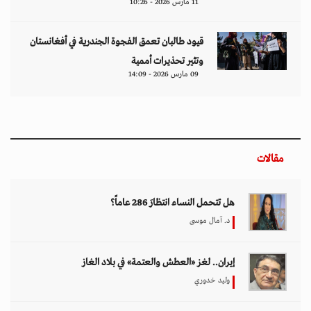
إيران.. لغز «العطش والعتمة» في بلاد الغاز
وليد خدوري
فنزويلا: واقع صريح.. بلا ذرائع أو أعذار
إياد أبو شقرا
إيران بين احتجاجات البقاء للمواطن والنظام
هدى رؤوف
اختيار المحرر
بين حماية الحقوق وتعزيز الأمن الدولي.. نقاشات
معمّقة في مجلس حقوق الإنسان حول مكافحة