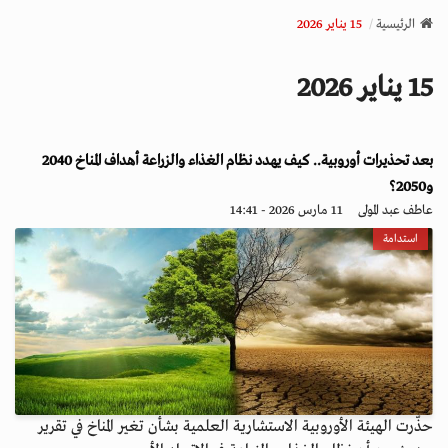
v
الرئيسية
15 يناير 2026
i
g
15 يناير 2026
a
t
i
بعد تحذيرات أوروبية.. كيف يهدد نظام الغذاء والزراعة أهداف المناخ 2040
o
n
و2050؟
عاطف عبد المولى
11 مارس 2026 - 14:41
استدامة
حذّرت الهيئة الأوروبية الاستشارية العلمية بشأن تغير المناخ في تقرير